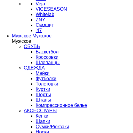
Veja
VICESEASON
Whitelab
ZNY
Самшит
'47
Мужское
Мужское
Мужское
ОБУВЬ
Баскетбол
Кроссовки
Шлепанцы
ОДЕЖДА
Майки
Футболки
Толстовки
Куртки
Шорты
Штаны
Компрессионное белье
АКСЕССУАРЫ
Кепки
Шапки
Сумки/Рюкзаки
Носки