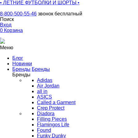
• ЛЕТНИЕ ФУТБОЛКИ И ШОРТЫ •
8-800-500-55-46
звонок бесплатный
Поиск
Вход
0
Корзина
Меню
Блог
Новинки
Бренды
Бренды
Бренды
Adidas
Air Jordan
all in
ASICS
Called a Garment
Crep Protect
Diadora
Filling Pieces
Flamingos Life
Found
Funky Dunky