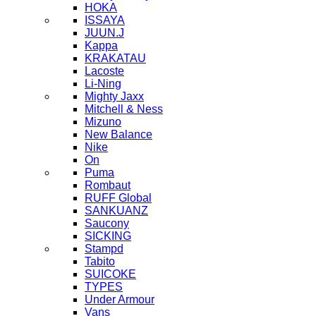
HOKA
ISSAYA
JUUN.J
Kappa
KRAKATAU
Lacoste
Li-Ning
Mighty Jaxx
Mitchell & Ness
Mizuno
New Balance
Nike
On
Puma
Rombaut
RUFF Global
SANKUANZ
Saucony
SICKING
Stampd
Tabito
SUICOKE
TYPES
Under Armour
Vans