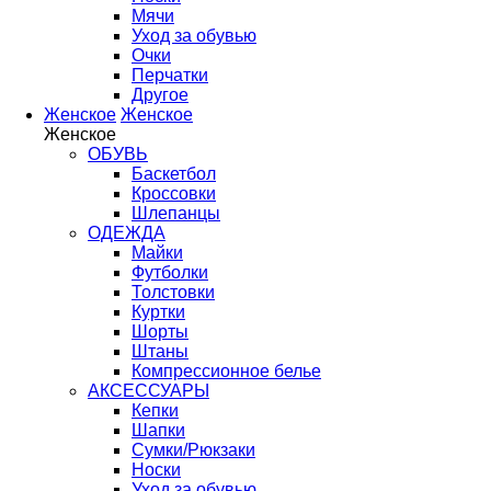
Мячи
Уход за обувью
Очки
Перчатки
Другое
Женское
Женское
Женское
ОБУВЬ
Баскетбол
Кроссовки
Шлепанцы
ОДЕЖДА
Майки
Футболки
Толстовки
Куртки
Шорты
Штаны
Компрессионное белье
АКСЕССУАРЫ
Кепки
Шапки
Сумки/Рюкзаки
Носки
Уход за обувью