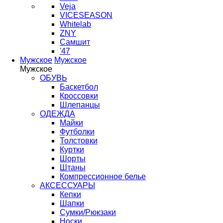
Veja
VICESEASON
Whitelab
ZNY
Самшит
'47
Мужское
Мужское
Мужское
ОБУВЬ
Баскетбол
Кроссовки
Шлепанцы
ОДЕЖДА
Майки
Футболки
Толстовки
Куртки
Шорты
Штаны
Компрессионное белье
АКСЕССУАРЫ
Кепки
Шапки
Сумки/Рюкзаки
Носки