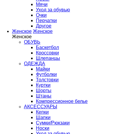
Мячи
Уход за обувью
Очки
Перчатки
Другое
Женское
Женское
Женское
ОБУВЬ
Баскетбол
Кроссовки
Шлепанцы
ОДЕЖДА
Майки
Футболки
Толстовки
Куртки
Шорты
Штаны
Компрессионное белье
АКСЕССУАРЫ
Кепки
Шапки
Сумки/Рюкзаки
Носки
Уход за обувью