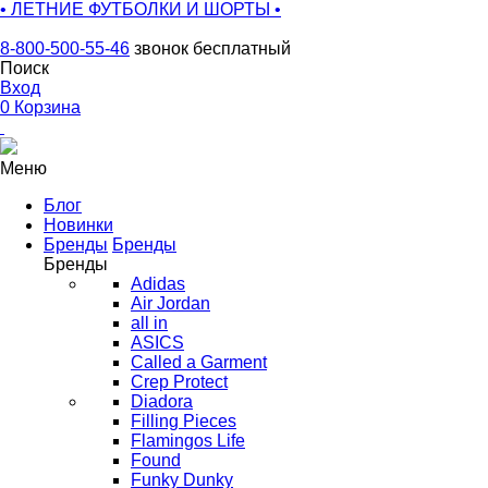
• ЛЕТНИЕ ФУТБОЛКИ И ШОРТЫ •
8-800-500-55-46
звонок бесплатный
Поиск
Вход
0
Корзина
Меню
Блог
Новинки
Бренды
Бренды
Бренды
Adidas
Air Jordan
all in
ASICS
Called a Garment
Crep Protect
Diadora
Filling Pieces
Flamingos Life
Found
Funky Dunky