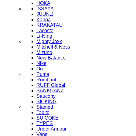
HOKA
ISSAYA
JUUN.J
Kappa
KRAKATAU
Lacoste
Li-Ning
Mighty Jaxx
Mitchell & Ness
Mizuno
New Balance
Nike
On
Puma
Rombaut
RUFF Global
SANKUANZ
Saucony
SICKING
Stampd
Tabito
SUICOKE
TYPES
Under Armour
Vans