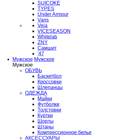
SUICOKE
TYPES
Under Armour
Vans
Veja
VICESEASON
Whitelab
ZNY
Самшит
'47
Мужское
Мужское
Мужское
ОБУВЬ
Баскетбол
Кроссовки
Шлепанцы
ОДЕЖДА
Майки
Футболки
Толстовки
Куртки
Шорты
Штаны
Компрессионное белье
АКСЕССУАРЫ