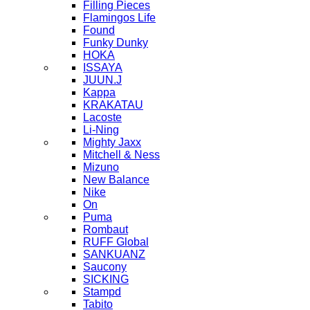
Filling Pieces
Flamingos Life
Found
Funky Dunky
HOKA
ISSAYA
JUUN.J
Kappa
KRAKATAU
Lacoste
Li-Ning
Mighty Jaxx
Mitchell & Ness
Mizuno
New Balance
Nike
On
Puma
Rombaut
RUFF Global
SANKUANZ
Saucony
SICKING
Stampd
Tabito