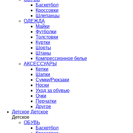
Баскетбол
Кроссовки
Шлепанцы
ОДЕЖДА
Майки
Футболки
Толстовки
Куртки
Шорты
Штаны
Компрессионное белье
АКСЕССУАРЫ
Кепки
Шапки
Сумки/Рюкзаки
Носки
Уход за обувью
Очки
Перчатки
Другое
Детское
Детское
Детское
ОБУВЬ
Баскетбол