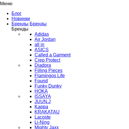
Меню
Блог
Новинки
Бренды
Бренды
Бренды
Adidas
Air Jordan
all in
ASICS
Called a Garment
Crep Protect
Diadora
Filling Pieces
Flamingos Life
Found
Funky Dunky
HOKA
ISSAYA
JUUN.J
Kappa
KRAKATAU
Lacoste
Li-Ning
Mighty Jaxx