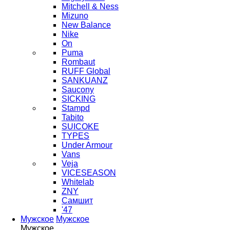
Mitchell & Ness
Mizuno
New Balance
Nike
On
Puma
Rombaut
RUFF Global
SANKUANZ
Saucony
SICKING
Stampd
Tabito
SUICOKE
TYPES
Under Armour
Vans
Veja
VICESEASON
Whitelab
ZNY
Самшит
'47
Мужское
Мужское
Мужское