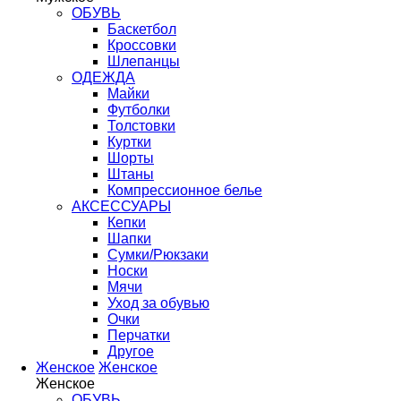
ОБУВЬ
Баскетбол
Кроссовки
Шлепанцы
ОДЕЖДА
Майки
Футболки
Толстовки
Куртки
Шорты
Штаны
Компрессионное белье
АКСЕССУАРЫ
Кепки
Шапки
Сумки/Рюкзаки
Носки
Мячи
Уход за обувью
Очки
Перчатки
Другое
Женское
Женское
Женское
ОБУВЬ