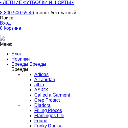
• ЛЕТНИЕ ФУТБОЛКИ И ШОРТЫ •
8-800-500-55-46
звонок бесплатный
Поиск
Вход
0
Корзина
Меню
Блог
Новинки
Бренды
Бренды
Бренды
Adidas
Air Jordan
all in
ASICS
Called a Garment
Crep Protect
Diadora
Filling Pieces
Flamingos Life
Found
Funky Dunky