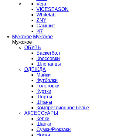
Veja
VICESEASON
Whitelab
ZNY
Самшит
'47
Мужское
Мужское
Мужское
ОБУВЬ
Баскетбол
Кроссовки
Шлепанцы
ОДЕЖДА
Майки
Футболки
Толстовки
Куртки
Шорты
Штаны
Компрессионное белье
АКСЕССУАРЫ
Кепки
Шапки
Сумки/Рюкзаки
Носки