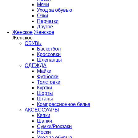
Мячи
Уход за обувью
Очки
Перчатки
Другое
Женское
Женское
Женское
ОБУВЬ
Баскетбол
Кроссовки
Шлепанцы
ОДЕЖДА
Майки
Футболки
Толстовки
Куртки
Шорты
Штаны
Компрессионное белье
АКСЕССУАРЫ
Кепки
Шапки
Сумки/Рюкзаки
Носки
Уход за обувью