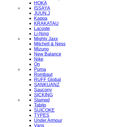
HOKA
ISSAYA
JUUN.J
Kappa
KRAKATAU
Lacoste
Li-Ning
Mighty Jaxx
Mitchell & Ness
Mizuno
New Balance
Nike
On
Puma
Rombaut
RUFF Global
SANKUANZ
Saucony
SICKING
Stampd
Tabito
SUICOKE
TYPES
Under Armour
Vans