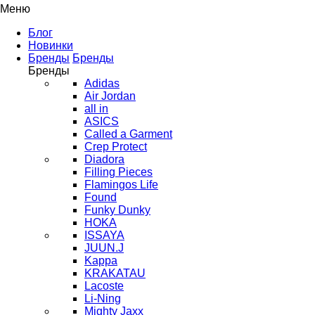
Меню
Блог
Новинки
Бренды
Бренды
Бренды
Adidas
Air Jordan
all in
ASICS
Called a Garment
Crep Protect
Diadora
Filling Pieces
Flamingos Life
Found
Funky Dunky
HOKA
ISSAYA
JUUN.J
Kappa
KRAKATAU
Lacoste
Li-Ning
Mighty Jaxx