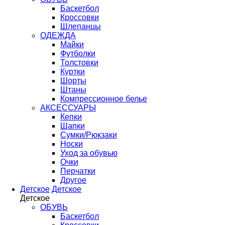
Баскетбол
Кроссовки
Шлепанцы
ОДЕЖДА
Майки
Футболки
Толстовки
Куртки
Шорты
Штаны
Компрессионное белье
АКСЕССУАРЫ
Кепки
Шапки
Сумки/Рюкзаки
Носки
Уход за обувью
Очки
Перчатки
Другое
Детское
Детское
Детское
ОБУВЬ
Баскетбол