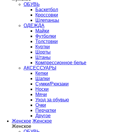
ОБУВЬ
Баскетбол
Кроссовки
Шлепанцы
ОДЕЖДА
Майки
Футболки
Толстовки
Куртки
Шорты
Штаны
Компрессионное белье
АКСЕССУАРЫ
Кепки
Шапки
Сумки/Рюкзаки
Носки
Мячи
Уход за обувью
Очки
Перчатки
Другое
Женское
Женское
Женское
ОБУВЬ