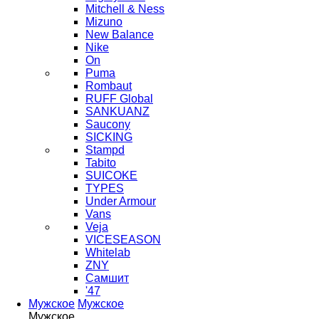
Mitchell & Ness
Mizuno
New Balance
Nike
On
Puma
Rombaut
RUFF Global
SANKUANZ
Saucony
SICKING
Stampd
Tabito
SUICOKE
TYPES
Under Armour
Vans
Veja
VICESEASON
Whitelab
ZNY
Самшит
'47
Мужское
Мужское
Мужское