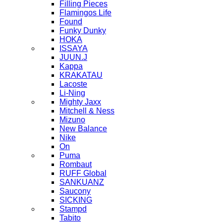
Filling Pieces
Flamingos Life
Found
Funky Dunky
HOKA
ISSAYA
JUUN.J
Kappa
KRAKATAU
Lacoste
Li-Ning
Mighty Jaxx
Mitchell & Ness
Mizuno
New Balance
Nike
On
Puma
Rombaut
RUFF Global
SANKUANZ
Saucony
SICKING
Stampd
Tabito