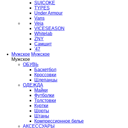
SUICOKE
TYPES
Under Armour
Vans
Veja
VICESEASON
Whitelab
ZNY
Самшит
'47
Мужское
Мужское
Мужское
ОБУВЬ
Баскетбол
Кроссовки
Шлепанцы
ОДЕЖДА
Майки
Футболки
Толстовки
Куртки
Шорты
Штаны
Компрессионное белье
АКСЕССУАРЫ