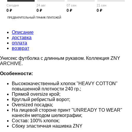
Сегодня
24 авг
07 сен
21 сен
0 ₽
0 ₽
0 ₽
0 ₽
ПРЕДВАРИТЕЛЬНЫЙ ГРАФИК ПЛАТЕЖЕЙ
Описание
доставка
оплата
возврат
Унисекс футболка с длинным рукавом. Коллекция ZNY
ARCHIVE.
Особенности:
Высококачественный хлопок "HEAVY COTTON"
повышенной плотности 240 гр.;
Прямой oversize крой;
Круглый ребристый ворот;
Oversized посадка;
На лицевой стороне принт "UNREADY TO WEAR"
нанесён методом шелкографии;
Состав: 100% хлопок;
Сбоку эластичная нашивка ZNY