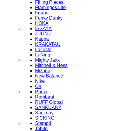
Filling Pieces
Flamingos Life
Found
Funky Dunky
HOKA
ISSAYA
JUUN.J
Kappa
KRAKATAU
Lacoste
Li-Ning
Mighty Jaxx
Mitchell & Ness
Mizuno
New Balance
Nike
On
Puma
Rombaut
RUFF Global
SANKUANZ
Saucony
SICKING
Stampd
Tabito