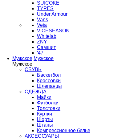
SUICOKE
TYPES
Under Armour
Vans
Veja
VICESEASON
Whitelab
ZNY
Самшит
'47
Мужское
Мужское
Мужское
ОБУВЬ
Баскетбол
Кроссовки
Шлепанцы
ОДЕЖДА
Майки
Футболки
Толстовки
Куртки
Шорты
Штаны
Компрессионное белье
АКСЕССУАРЫ