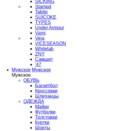
SICKING
Stampd
Tabito
SUICOKE
TYPES
Under Armour
Vans
Veja
VICESEASON
Whitelab
ZNY
Самшит
'47
Мужское
Мужское
Мужское
ОБУВЬ
Баскетбол
Кроссовки
Шлепанцы
ОДЕЖДА
Майки
Футболки
Толстовки
Куртки
Шорты