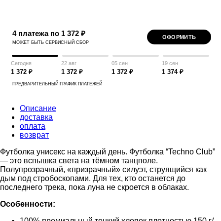
4 платежа по 1 372 ₽
ОФОРМИТЬ
МОЖЕТ БЫТЬ СЕРВИСНЫЙ СБОР
Сегодня
22 авг
05 сен
19 сен
1 372 ₽
1 372 ₽
1 372 ₽
1 374 ₽
ПРЕДВАРИТЕЛЬНЫЙ ГРАФИК ПЛАТЕЖЕЙ
Описание
доставка
оплата
возврат
Футболка унисекс на каждый день. Футболка “Techno Club”
— это вспышка света на тёмном танцполе.
Полупрозрачный, «призрачный» силуэт, струящийся как
дым под стробоскопами. Для тех, кто останется до
последнего трека, пока луна не скроется в облаках.
Особенности:
100% премиальный тонкий хлопок плотностью 150 г/