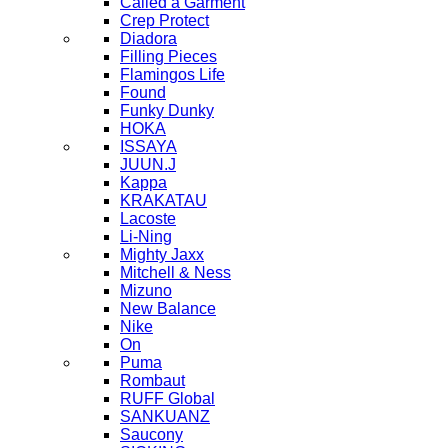
Called a Garment
Crep Protect
Diadora
Filling Pieces
Flamingos Life
Found
Funky Dunky
HOKA
ISSAYA
JUUN.J
Kappa
KRAKATAU
Lacoste
Li-Ning
Mighty Jaxx
Mitchell & Ness
Mizuno
New Balance
Nike
On
Puma
Rombaut
RUFF Global
SANKUANZ
Saucony