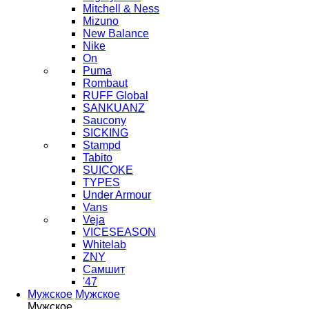
Mitchell & Ness
Mizuno
New Balance
Nike
On
Puma
Rombaut
RUFF Global
SANKUANZ
Saucony
SICKING
Stampd
Tabito
SUICOKE
TYPES
Under Armour
Vans
Veja
VICESEASON
Whitelab
ZNY
Самшит
'47
Мужское
Мужское
Мужское