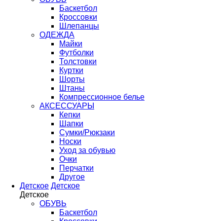
Баскетбол
Кроссовки
Шлепанцы
ОДЕЖДА
Майки
Футболки
Толстовки
Куртки
Шорты
Штаны
Компрессионное белье
АКСЕССУАРЫ
Кепки
Шапки
Сумки/Рюкзаки
Носки
Уход за обувью
Очки
Перчатки
Другое
Детское
Детское
Детское
ОБУВЬ
Баскетбол