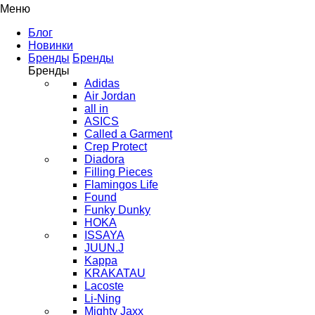
Меню
Блог
Новинки
Бренды
Бренды
Бренды
Adidas
Air Jordan
all in
ASICS
Called a Garment
Crep Protect
Diadora
Filling Pieces
Flamingos Life
Found
Funky Dunky
HOKA
ISSAYA
JUUN.J
Kappa
KRAKATAU
Lacoste
Li-Ning
Mighty Jaxx