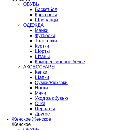
ОБУВЬ
Баскетбол
Кроссовки
Шлепанцы
ОДЕЖДА
Майки
Футболки
Толстовки
Куртки
Шорты
Штаны
Компрессионное белье
АКСЕССУАРЫ
Кепки
Шапки
Сумки/Рюкзаки
Носки
Мячи
Уход за обувью
Очки
Перчатки
Другое
Женское
Женское
Женское
ОБУВЬ