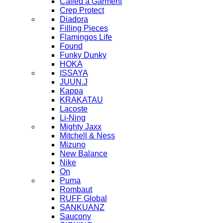
Called a Garment
Crep Protect
Diadora
Filling Pieces
Flamingos Life
Found
Funky Dunky
HOKA
ISSAYA
JUUN.J
Kappa
KRAKATAU
Lacoste
Li-Ning
Mighty Jaxx
Mitchell & Ness
Mizuno
New Balance
Nike
On
Puma
Rombaut
RUFF Global
SANKUANZ
Saucony