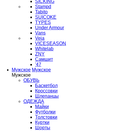
SICKING
Stampd
Tabito
SUICOKE
TYPES
Under Armour
Vans
Veja
VICESEASON
Whitelab
ZNY
Самшит
'47
Мужское
Мужское
Мужское
ОБУВЬ
Баскетбол
Кроссовки
Шлепанцы
ОДЕЖДА
Майки
Футболки
Толстовки
Куртки
Шорты