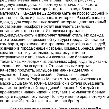
решения, невнятные принты ради "просто рисунка",
недодуманные детали. Поэтому они начали с чистого
листа: переосмыслили крой, тщательно подобранные
материалы. Каждая вещь должна быть не просто удобной и
долговечной, но и рассказывать историю. Разрабатывают
одежду для современных людей, которые ценят активный
образ жизни, комфорт и хотят выглядеть стильно,
независимо от возраста. Их одежда отражает
индивидуальность и дополняет личный стиль. Их одежда
это отражение современной культуры города. Сочетание
комфорта, практичности и трендового дизайна для людей,
живущих в городах нашей страны. Команда бренда ценит
креативность и уникальность, поэтому активно
сотрудничает с нишевыми и локальными брендами,
талантливыми людьми из различных сфер, будь то дизайн,
технологии или искусство. Отличительные черты: -
Качество продукта, большое внимание к деталям и
упаковке - Трендовый дизайн - Уникальные идейные
принты - Маскот Руффик Маскот это молодой человек в
маске Ерша (англ. RUFF), Маской они хотели обьединить
наших потребителей под единой персоной. Каждый кто
проникается нашей идеей и вступает в комьюнити бренда,
по сути надевает эту маску. Почему именно ёрш, потому что
он колючий/колкий как и отчасти наш бренд.