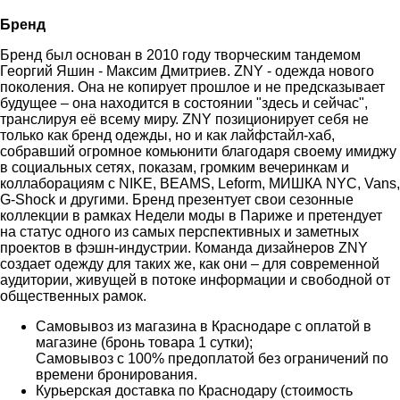
Бренд
Бренд был основан в 2010 году творческим тандемом
Георгий Яшин - Максим Дмитриев. ZNY - одежда нового
поколения. Она не копирует прошлое и не предсказывает
будущее – она находится в состоянии "здесь и сейчас",
транслируя её всему миру. ZNY позиционирует себя не
только как бренд одежды, но и как лайфстайл-хаб,
собравший огромное комьюнити благодаря своему имиджу
в социальных сетях, показам, громким вечеринкам и
коллаборациям с NIKE, BEAMS, Leform, МИШКА NYC, Vans,
G-Shock и другими. Бренд презентует свои сезонные
коллекции в рамках Недели моды в Париже и претендует
на статус одного из самых перспективных и заметных
проектов в фэшн-индустрии. Команда дизайнеров ZNY
создает одежду для таких же, как они – для современной
аудитории, живущей в потоке информации и свободной от
общественных рамок.
Самовывоз из магазина в Краснодаре с оплатой в
магазине (бронь товара 1 сутки);
Самовывоз с 100% предоплатой без ограничений по
времени бронирования.
Курьерская доставка по Краснодару (стоимость