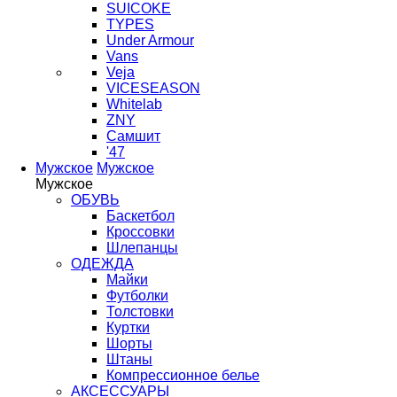
SUICOKE
TYPES
Under Armour
Vans
Veja
VICESEASON
Whitelab
ZNY
Самшит
'47
Мужское
Мужское
Мужское
ОБУВЬ
Баскетбол
Кроссовки
Шлепанцы
ОДЕЖДА
Майки
Футболки
Толстовки
Куртки
Шорты
Штаны
Компрессионное белье
АКСЕССУАРЫ