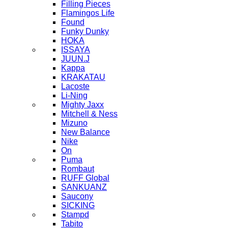
Filling Pieces
Flamingos Life
Found
Funky Dunky
HOKA
ISSAYA
JUUN.J
Kappa
KRAKATAU
Lacoste
Li-Ning
Mighty Jaxx
Mitchell & Ness
Mizuno
New Balance
Nike
On
Puma
Rombaut
RUFF Global
SANKUANZ
Saucony
SICKING
Stampd
Tabito