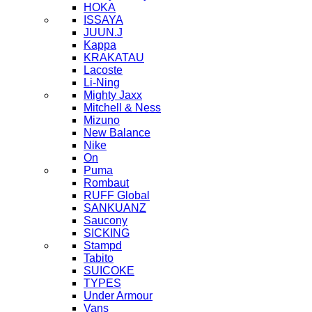
HOKA
ISSAYA
JUUN.J
Kappa
KRAKATAU
Lacoste
Li-Ning
Mighty Jaxx
Mitchell & Ness
Mizuno
New Balance
Nike
On
Puma
Rombaut
RUFF Global
SANKUANZ
Saucony
SICKING
Stampd
Tabito
SUICOKE
TYPES
Under Armour
Vans