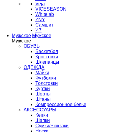
Veja
VICESEASON
Whitelab
ZNY
Самшит
'47
Мужское
Мужское
Мужское
ОБУВЬ
Баскетбол
Кроссовки
Шлепанцы
ОДЕЖДА
Майки
Футболки
Толстовки
Куртки
Шорты
Штаны
Компрессионное белье
АКСЕССУАРЫ
Кепки
Шапки
Сумки/Рюкзаки
Носки