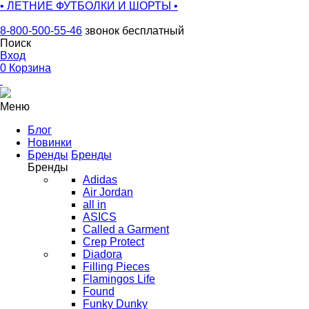
• ЛЕТНИЕ ФУТБОЛКИ И ШОРТЫ •
8-800-500-55-46
звонок бесплатный
Поиск
Вход
0
Корзина
Меню
Блог
Новинки
Бренды
Бренды
Бренды
Adidas
Air Jordan
all in
ASICS
Called a Garment
Crep Protect
Diadora
Filling Pieces
Flamingos Life
Found
Funky Dunky