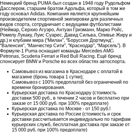
Немецкий бренд PUMA был создан в 1948 году Рудольфом
Дасслером, старшим братом Адольфа, который в том же
году основал Adidas. Компания является крупнейшим
производителем спортивной экипировки для различных
видов спорта, сотрудничает с ведущими футболистами
(Неймар, Серхио Агуэро, Антуан Гризманн, Марко Ройс,
Ромелу Лукаку, Луис Суарес, Давид Сильва, Оливье Жиру и
др.) и клубами мира (“Милан”, “Боруссия Дортмунд”,
“Валенсия”, “Манчестер Сити”, “Краснодар”, “Марсель”). В
Формуле-1 Puma оснащает команды Mercedes AMG
Petronas, Scuderia Ferrari и Red Bull Racing. Ещё бренд
спонсирует BMW и Porsche во всех областях автоспорта.
Самовывоз из магазина в Краснодаре с оплатой в
магазине (бронь товара 1 сутки);
Самовывоз с 100% предоплатой без ограничений по
времени бронирования.
Курьерская доставка по Краснодару (стоимость
доставки 500 руб., в течении 2 часов и бесплатно при
заказе от 15 000 руб. при 100% предоплате)
Курьерская доставка по Москве - от 150 руб.!
Курьерская доставка по России (стоимость и срок
доставки рассчитывается индивидуально по тарифам
курьерских служб, бесплатная доставка при заказе от
15 000 руб. при 100% предоплате)