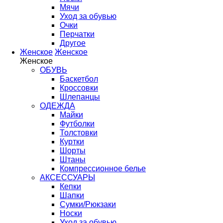
Мячи
Уход за обувью
Очки
Перчатки
Другое
Женское
Женское
Женское
ОБУВЬ
Баскетбол
Кроссовки
Шлепанцы
ОДЕЖДА
Майки
Футболки
Толстовки
Куртки
Шорты
Штаны
Компрессионное белье
АКСЕССУАРЫ
Кепки
Шапки
Сумки/Рюкзаки
Носки
Уход за обувью