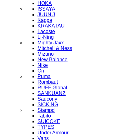
HOKA
ISSAYA
JUUN.J
Kappa
KRAKATAU
Lacoste
Li-Ning
Mighty Jaxx
Mitchell & Ness
Mizuno
New Balance
Nike
On
Puma
Rombaut
RUFF Global
SANKUANZ
Saucony
SICKING
Stampd
Tabito
SUICOKE
TYPES
Under Armour
Vans