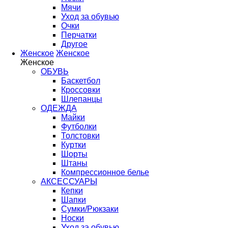
Мячи
Уход за обувью
Очки
Перчатки
Другое
Женское
Женское
Женское
ОБУВЬ
Баскетбол
Кроссовки
Шлепанцы
ОДЕЖДА
Майки
Футболки
Толстовки
Куртки
Шорты
Штаны
Компрессионное белье
АКСЕССУАРЫ
Кепки
Шапки
Сумки/Рюкзаки
Носки
Уход за обувью