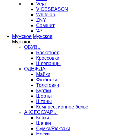
Veja
VICESEASON
Whitelab
ZNY
Самшит
'47
Мужское
Мужское
Мужское
ОБУВЬ
Баскетбол
Кроссовки
Шлепанцы
ОДЕЖДА
Майки
Футболки
Толстовки
Куртки
Шорты
Штаны
Компрессионное белье
АКСЕССУАРЫ
Кепки
Шапки
Сумки/Рюкзаки
Носки