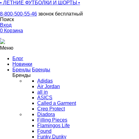
• ЛЕТНИЕ ФУТБОЛКИ И ШОРТЫ •
8-800-500-55-46
звонок бесплатный
Поиск
Вход
0
Корзина
Меню
Блог
Новинки
Бренды
Бренды
Бренды
Adidas
Air Jordan
all in
ASICS
Called a Garment
Crep Protect
Diadora
Filling Pieces
Flamingos Life
Found
Funky Dunky