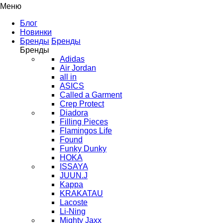
Меню
Блог
Новинки
Бренды
Бренды
Бренды
Adidas
Air Jordan
all in
ASICS
Called a Garment
Crep Protect
Diadora
Filling Pieces
Flamingos Life
Found
Funky Dunky
HOKA
ISSAYA
JUUN.J
Kappa
KRAKATAU
Lacoste
Li-Ning
Mighty Jaxx