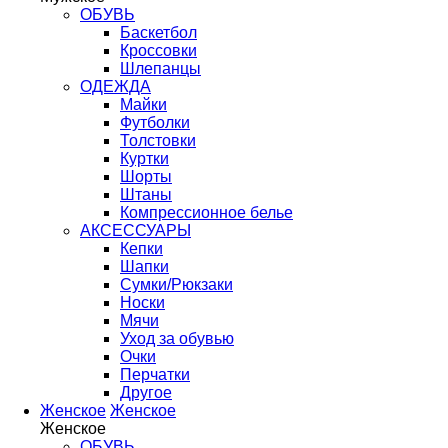
ОБУВЬ
Баскетбол
Кроссовки
Шлепанцы
ОДЕЖДА
Майки
Футболки
Толстовки
Куртки
Шорты
Штаны
Компрессионное белье
АКСЕССУАРЫ
Кепки
Шапки
Сумки/Рюкзаки
Носки
Мячи
Уход за обувью
Очки
Перчатки
Другое
Женское
Женское
Женское
ОБУВЬ