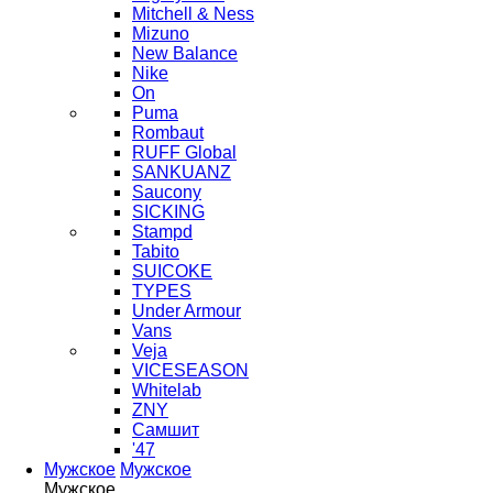
Mitchell & Ness
Mizuno
New Balance
Nike
On
Puma
Rombaut
RUFF Global
SANKUANZ
Saucony
SICKING
Stampd
Tabito
SUICOKE
TYPES
Under Armour
Vans
Veja
VICESEASON
Whitelab
ZNY
Самшит
'47
Мужское
Мужское
Мужское