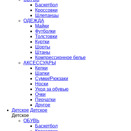
Баскетбол
Кроссовки
Шлепанцы
ОДЕЖДА
Майки
Футболки
Толстовки
Куртки
Шорты
Штаны
Компрессионное белье
АКСЕССУАРЫ
Кепки
Шапки
Сумки/Рюкзаки
Носки
Уход за обувью
Очки
Перчатки
Другое
Детское
Детское
Детское
ОБУВЬ
Баскетбол