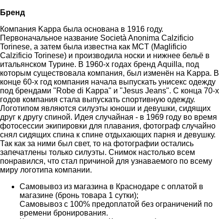
Бренд
Компания Kappa была основана в 1916 году.
Первоначальное название Società Anonima Calzificio
Torinese, а затем была известна как MCT (Maglificio
Calzificio Torinese) и производила носки и нижнее бельё в
итальянском Турине. В 1960-х годах бренд Aquilla, под
которым существовала компания, был изменён на Kappa. В
конце 60-х год компания начала выпускать унисекс одежду
под брендами "Robe di Kappa" и "Jesus Jeans". С конца 70-х
годов компания стала выпускать спортивную одежду.
Логотипом являются силуэты юноши и девушки, сидящих
друг к другу спиной. Идея случайная - в 1969 году во время
фотосессии экипировки для плавания, фотограф случайно
снял сидящих спина к спине отдыхающих парня и девушку.
Так как за ними был свет, то на фотографии остались
запечатлены только силуэты. Снимок настолько всем
понравился, что стал причиной для узнаваемого по всему
миру логотипа компании.
Самовывоз из магазина в Краснодаре с оплатой в
магазине (бронь товара 1 сутки);
Самовывоз с 100% предоплатой без ограничений по
времени бронирования.