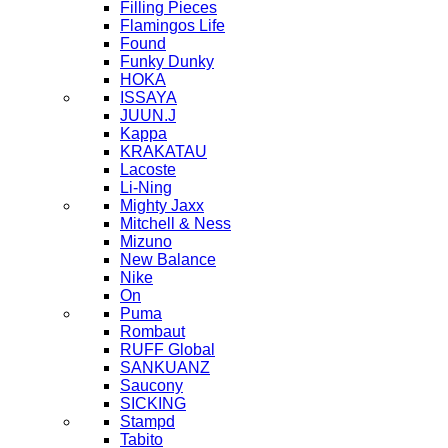
Filling Pieces
Flamingos Life
Found
Funky Dunky
HOKA
ISSAYA
JUUN.J
Kappa
KRAKATAU
Lacoste
Li-Ning
Mighty Jaxx
Mitchell & Ness
Mizuno
New Balance
Nike
On
Puma
Rombaut
RUFF Global
SANKUANZ
Saucony
SICKING
Stampd
Tabito