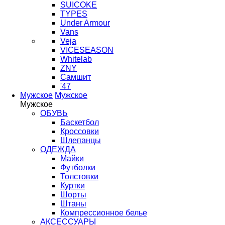
SUICOKE
TYPES
Under Armour
Vans
Veja
VICESEASON
Whitelab
ZNY
Самшит
'47
Мужское
Мужское
Мужское
ОБУВЬ
Баскетбол
Кроссовки
Шлепанцы
ОДЕЖДА
Майки
Футболки
Толстовки
Куртки
Шорты
Штаны
Компрессионное белье
АКСЕССУАРЫ