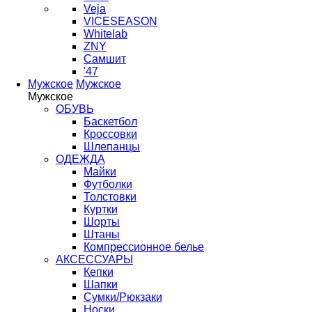
Veja
VICESEASON
Whitelab
ZNY
Самшит
'47
Мужское
Мужское
Мужское
ОБУВЬ
Баскетбол
Кроссовки
Шлепанцы
ОДЕЖДА
Майки
Футболки
Толстовки
Куртки
Шорты
Штаны
Компрессионное белье
АКСЕССУАРЫ
Кепки
Шапки
Сумки/Рюкзаки
Носки