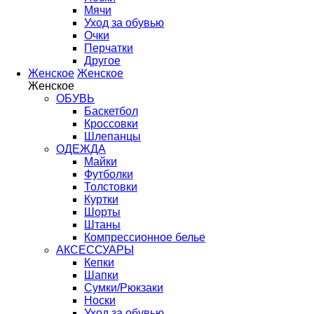
Мячи
Уход за обувью
Очки
Перчатки
Другое
Женское
Женское
Женское
ОБУВЬ
Баскетбол
Кроссовки
Шлепанцы
ОДЕЖДА
Майки
Футболки
Толстовки
Куртки
Шорты
Штаны
Компрессионное белье
АКСЕССУАРЫ
Кепки
Шапки
Сумки/Рюкзаки
Носки
Уход за обувью