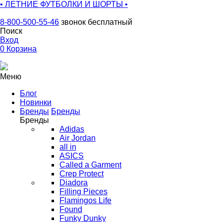
• ЛЕТНИЕ ФУТБОЛКИ И ШОРТЫ •
8-800-500-55-46
звонок бесплатный
Поиск
Вход
0
Корзина
Меню
Блог
Новинки
Бренды
Бренды
Бренды
Adidas
Air Jordan
all in
ASICS
Called a Garment
Crep Protect
Diadora
Filling Pieces
Flamingos Life
Found
Funky Dunky