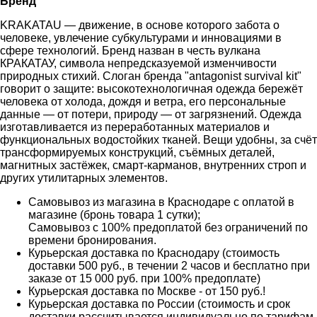
Бренд
KRAKATAU — движение, в основе которого забота о
человеке, увлечение субкультурами и инновациями в
сфере технологий. Бренд назван в честь вулкана
КРАКАТАУ, символа непредсказуемой изменчивости
природных стихий. Слоган бренда "antagonist survival kit"
говорит о защите: высокотехнологичная одежда бережёт
человека от холода, дождя и ветра, его персональные
данные — от потери, природу — от загрязнений. Одежда
изготавливается из переработанных материалов и
функциональных водостойких тканей. Вещи удобны, за счёт
трансформируемых конструкций, съёмных деталей,
магнитных застёжек, смарт-карманов, внутренних строп и
других утилитарных элементов.
Самовывоз из магазина в Краснодаре с оплатой в
магазине (бронь товара 1 сутки);
Самовывоз с 100% предоплатой без ограничений по
времени бронирования.
Курьерская доставка по Краснодару (стоимость
доставки 500 руб., в течении 2 часов и бесплатно при
заказе от 15 000 руб. при 100% предоплате)
Курьерская доставка по Москве - от 150 руб.!
Курьерская доставка по России (стоимость и срок
доставки рассчитывается индивидуально по тарифам