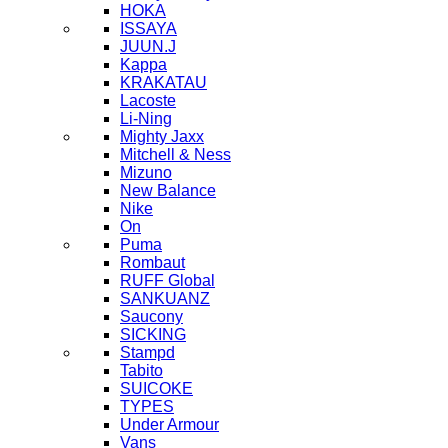
HOKA
ISSAYA
JUUN.J
Kappa
KRAKATAU
Lacoste
Li-Ning
Mighty Jaxx
Mitchell & Ness
Mizuno
New Balance
Nike
On
Puma
Rombaut
RUFF Global
SANKUANZ
Saucony
SICKING
Stampd
Tabito
SUICOKE
TYPES
Under Armour
Vans