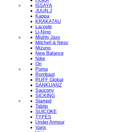
HOKA
ISSAYA
JUUN.J
Kappa
KRAKATAU
Lacoste
Li-Ning
Mighty Jaxx
Mitchell & Ness
Mizuno
New Balance
Nike
On
Puma
Rombaut
RUFF Global
SANKUANZ
Saucony
SICKING
Stampd
Tabito
SUICOKE
TYPES
Under Armour
Vans