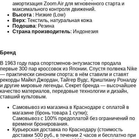
амортизация Zoom Air для мгновенного старта и
максимального контроля движений.
Высота
: Низкие (Low)
Верх
: Текстиль, натуральная кожа
Подошва
: Резина
Страна производитель
: Индонезия
Бренд
В 1963 году пара спортсменов-энтузиастов продала
первые 300 пар кроссовок из Японии. Спустя полвека Nike
— практически синоним спорта: в нём ставили и ставят
рекорды Майкл Джордан, Тайгер Вудс, Криштиану Роналду
и другие мировые легенды. Секрет бренда — высочайшее
качество материалов, передовые технологии и дизайн,
ставший культовым.
Самовывоз из магазина в Краснодаре с оплатой в
магазине (бронь товара 1 сутки);
Самовывоз с 100% предоплатой без ограничений по
времени бронирования.
Курьерская доставка по Краснодару (стоимость
доставки 500 руб., в течении 2 часов и бесплатно при