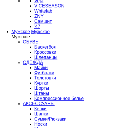
Veja
VICESEASON
Whitelab
ZNY
Самшит
'47
Мужское
Мужское
Мужское
ОБУВЬ
Баскетбол
Кроссовки
Шлепанцы
ОДЕЖДА
Майки
Футболки
Толстовки
Куртки
Шорты
Штаны
Компрессионное белье
АКСЕССУАРЫ
Кепки
Шапки
Сумки/Рюкзаки
Носки