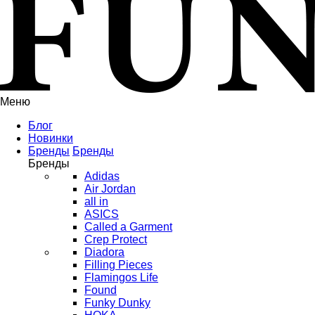
Меню
Блог
Новинки
Бренды
Бренды
Бренды
Adidas
Air Jordan
all in
ASICS
Called a Garment
Crep Protect
Diadora
Filling Pieces
Flamingos Life
Found
Funky Dunky