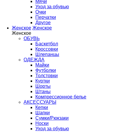
Мячи
Уход за обувью
Очки
Перчатки
Другое
Женское
Женское
Женское
ОБУВЬ
Баскетбол
Кроссовки
Шлепанцы
ОДЕЖДА
Майки
Футболки
Толстовки
Куртки
Шорты
Штаны
Компрессионное белье
АКСЕССУАРЫ
Кепки
Шапки
Сумки/Рюкзаки
Носки
Уход за обувью