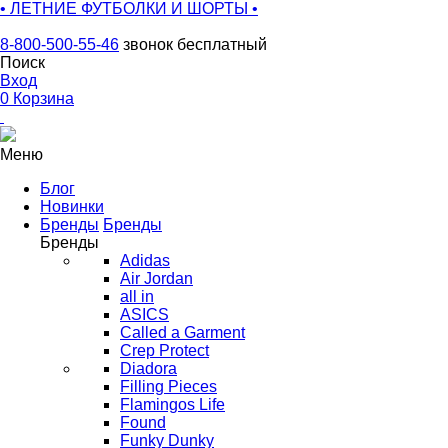
• ЛЕТНИЕ ФУТБОЛКИ И ШОРТЫ •
8-800-500-55-46
звонок бесплатный
Поиск
Вход
0
Корзина
Меню
Блог
Новинки
Бренды
Бренды
Бренды
Adidas
Air Jordan
all in
ASICS
Called a Garment
Crep Protect
Diadora
Filling Pieces
Flamingos Life
Found
Funky Dunky