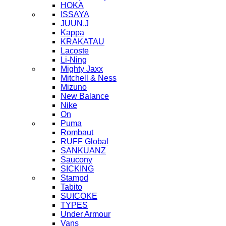
HOKA
ISSAYA
JUUN.J
Kappa
KRAKATAU
Lacoste
Li-Ning
Mighty Jaxx
Mitchell & Ness
Mizuno
New Balance
Nike
On
Puma
Rombaut
RUFF Global
SANKUANZ
Saucony
SICKING
Stampd
Tabito
SUICOKE
TYPES
Under Armour
Vans