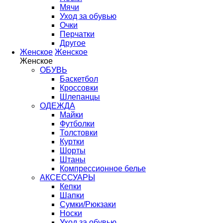
Мячи
Уход за обувью
Очки
Перчатки
Другое
Женское
Женское
Женское
ОБУВЬ
Баскетбол
Кроссовки
Шлепанцы
ОДЕЖДА
Майки
Футболки
Толстовки
Куртки
Шорты
Штаны
Компрессионное белье
АКСЕССУАРЫ
Кепки
Шапки
Сумки/Рюкзаки
Носки
Уход за обувью