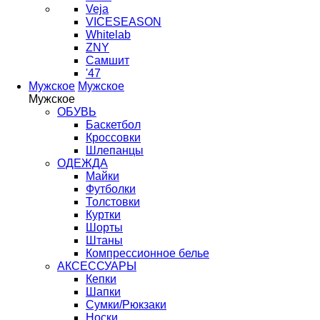
Veja
VICESEASON
Whitelab
ZNY
Самшит
'47
Мужское
Мужское
Мужское
ОБУВЬ
Баскетбол
Кроссовки
Шлепанцы
ОДЕЖДА
Майки
Футболки
Толстовки
Куртки
Шорты
Штаны
Компрессионное белье
АКСЕССУАРЫ
Кепки
Шапки
Сумки/Рюкзаки
Носки