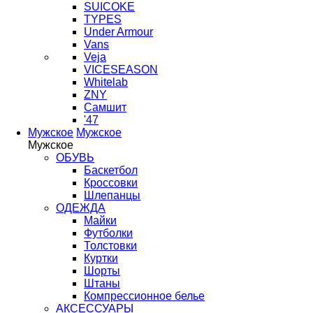
SUICOKE
TYPES
Under Armour
Vans
Veja
VICESEASON
Whitelab
ZNY
Самшит
'47
Мужское
Мужское
Мужское
ОБУВЬ
Баскетбол
Кроссовки
Шлепанцы
ОДЕЖДА
Майки
Футболки
Толстовки
Куртки
Шорты
Штаны
Компрессионное белье
АКСЕССУАРЫ