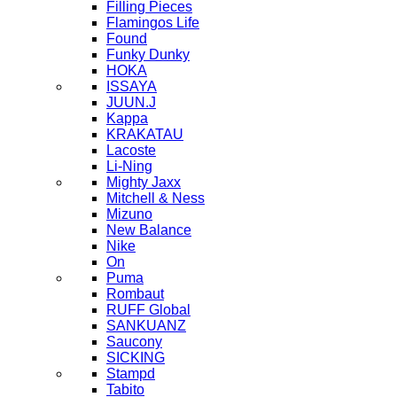
Filling Pieces
Flamingos Life
Found
Funky Dunky
HOKA
ISSAYA
JUUN.J
Kappa
KRAKATAU
Lacoste
Li-Ning
Mighty Jaxx
Mitchell & Ness
Mizuno
New Balance
Nike
On
Puma
Rombaut
RUFF Global
SANKUANZ
Saucony
SICKING
Stampd
Tabito