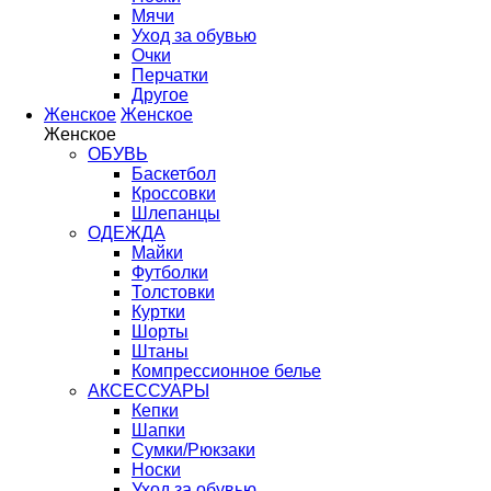
Мячи
Уход за обувью
Очки
Перчатки
Другое
Женское
Женское
Женское
ОБУВЬ
Баскетбол
Кроссовки
Шлепанцы
ОДЕЖДА
Майки
Футболки
Толстовки
Куртки
Шорты
Штаны
Компрессионное белье
АКСЕССУАРЫ
Кепки
Шапки
Сумки/Рюкзаки
Носки
Уход за обувью