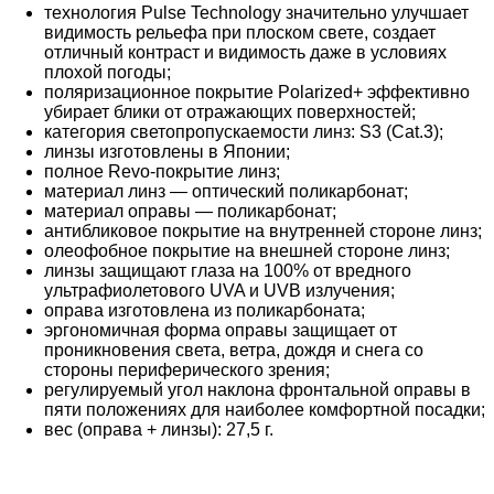
технология Pulse Technology значительно улучшает
видимость рельефа при плоском свете, создает
отличный контраст и видимость даже в условиях
плохой погоды;
поляризационное покрытие Polarized+ эффективно
убирает блики от отражающих поверхностей;
категория светопропускаемости линз: S3 (Cat.3);
линзы изготовлены в Японии;
полное Revo-покрытие линз;
материал линз — оптический поликарбонат;
материал оправы — поликарбонат;
антибликовое покрытие на внутренней стороне линз;
олеофобное покрытие на внешней стороне линз;
линзы защищают глаза на 100% от вредного
ультрафиолетового UVA и UVB излучения;
оправа изготовлена из поликарбоната;
эргономичная форма оправы защищает от
проникновения света, ветра, дождя и снега со
стороны периферического зрения;
регулируемый угол наклона фронтальной оправы в
пяти положениях для наиболее комфортной посадки;
вес (оправа + линзы): 27,5 г.