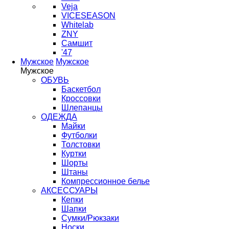
Veja
VICESEASON
Whitelab
ZNY
Самшит
'47
Мужское
Мужское
Мужское
ОБУВЬ
Баскетбол
Кроссовки
Шлепанцы
ОДЕЖДА
Майки
Футболки
Толстовки
Куртки
Шорты
Штаны
Компрессионное белье
АКСЕССУАРЫ
Кепки
Шапки
Сумки/Рюкзаки
Носки