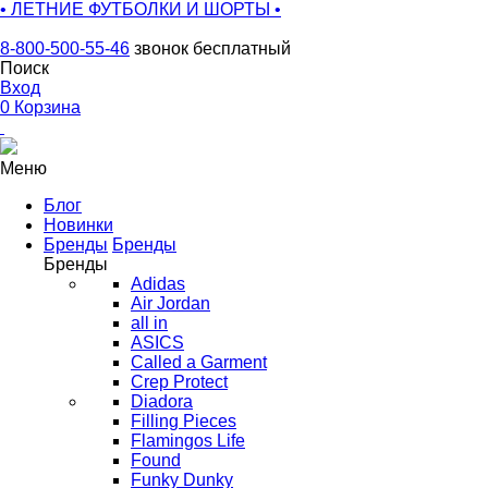
• ЛЕТНИЕ ФУТБОЛКИ И ШОРТЫ •
8-800-500-55-46
звонок бесплатный
Поиск
Вход
0
Корзина
Меню
Блог
Новинки
Бренды
Бренды
Бренды
Adidas
Air Jordan
all in
ASICS
Called a Garment
Crep Protect
Diadora
Filling Pieces
Flamingos Life
Found
Funky Dunky