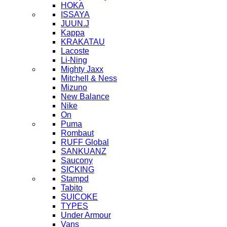
HOKA
ISSAYA
JUUN.J
Kappa
KRAKATAU
Lacoste
Li-Ning
Mighty Jaxx
Mitchell & Ness
Mizuno
New Balance
Nike
On
Puma
Rombaut
RUFF Global
SANKUANZ
Saucony
SICKING
Stampd
Tabito
SUICOKE
TYPES
Under Armour
Vans