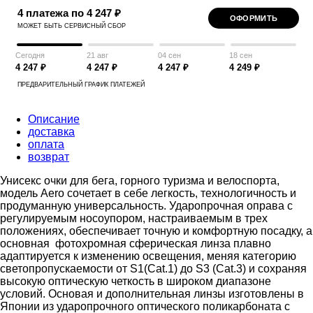
4 платежа по 4 247 ₽
ОФОРМИТЬ
МОЖЕТ БЫТЬ СЕРВИСНЫЙ СБОР
Сегодня
21 авг
04 сен
18 сен
4 247 ₽
4 247 ₽
4 247 ₽
4 249 ₽
ПРЕДВАРИТЕЛЬНЫЙ ГРАФИК ПЛАТЕЖЕЙ
Описание
доставка
оплата
возврат
Унисекс очки для бега, горного туризма и велоспорта,
модель Aero сочетает в себе легкость, технологичность и
продуманную универсальность. Ударопрочная оправа с
регулируемым носоупором, настраиваемым в трех
положениях, обеспечивает точную и комфортную посадку, а
основная фотохромная сферическая линза плавно
адаптируется к изменению освещения, меняя категорию
светопропускаемости от S1(Cat.1) до S3 (Cat.3) и сохраняя
высокую оптическую четкость в широком диапазоне
условий. Основая и дополнительная линзы изготовлены в
Японии из ударопрочного оптического поликарбоната с