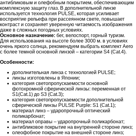
антибликовым и олефобным покрытием, обеспечивающим
комплексную защиту глаз. В дополнительной линзе
используется технология PULSE, которая усиливает
восприятие рельефа при рассеянном свете, повышает
контраст и сохраняет уверенную читаемость изображения
даже в сложных погодных условиях.
Основное назначение:
бег, велоспорт, горный туризм.
Для использования на высоте более 3000 м. в условиях
очень яркого солнца, рекомендуем выбрать комплект Aero
с более темной основной линзой – категории S4 (Сat.4).
Особенности:
дополнительная линза с технологией PULSE;
линзы изготовлены в Японии;
категория светопропускаемости основной
фотохромной сферической линзы: переменная от
S1(Cat.1) до S3 (Сat.3);
категория светопропускаемости дополнительной
сферической линзы PULSE Purple: S1 (Cat.1);
материал линз – ударопрочный оптический
поликарбонат;
материал оправы – ударопрочный поликарбонат;
антибликовое покрытие на внутренней стороне линз;
олеофобное покрытие на внешней стороне линз;