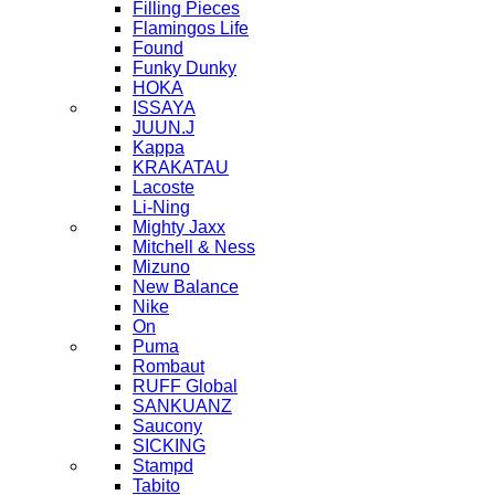
Filling Pieces
Flamingos Life
Found
Funky Dunky
HOKA
ISSAYA
JUUN.J
Kappa
KRAKATAU
Lacoste
Li-Ning
Mighty Jaxx
Mitchell & Ness
Mizuno
New Balance
Nike
On
Puma
Rombaut
RUFF Global
SANKUANZ
Saucony
SICKING
Stampd
Tabito