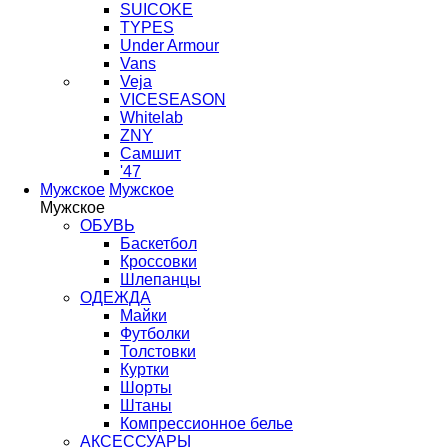
SUICOKE
TYPES
Under Armour
Vans
Veja
VICESEASON
Whitelab
ZNY
Самшит
'47
Мужское
Мужское
Мужское
ОБУВЬ
Баскетбол
Кроссовки
Шлепанцы
ОДЕЖДА
Майки
Футболки
Толстовки
Куртки
Шорты
Штаны
Компрессионное белье
АКСЕССУАРЫ