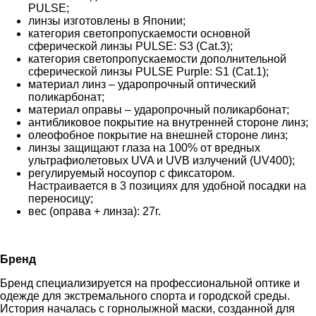
PULSE;
линзы изготовлены в Японии;
категория светопропускаемости основной
сферической линзы PULSE: S3 (Сat.3);
категория светопропускаемости дополнительной
сферической линзы PULSE Purple: S1 (Cat.1);
материал линз – ударопрочный оптический
поликарбонат;
материал оправы – ударопрочный поликарбонат;
антибликовое покрытие на внутренней стороне линз;
олеофобное покрытие на внешней стороне линз;
линзы защищают глаза на 100% от вредных
ультрафиолетовых UVA и UVB излучений (UV400);
регулируемый носоупор с фиксатором.
Настраивается в 3 позициях для удобной посадки на
переносицу;
вес (оправа + линза): 27г.
Бренд
Бренд специализируется на профессиональной оптике и
одежде для экстремального спорта и городской среды.
История началась с горнолыжной маски, созданной для