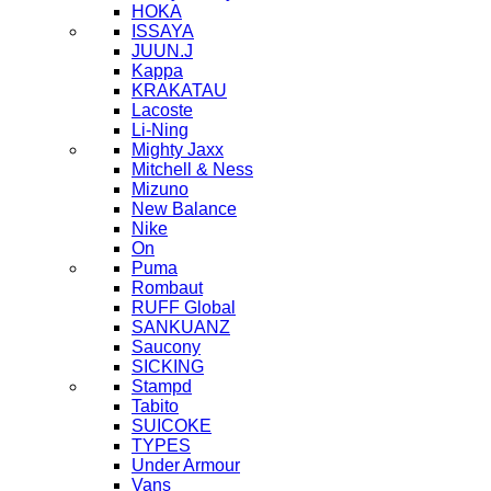
HOKA
ISSAYA
JUUN.J
Kappa
KRAKATAU
Lacoste
Li-Ning
Mighty Jaxx
Mitchell & Ness
Mizuno
New Balance
Nike
On
Puma
Rombaut
RUFF Global
SANKUANZ
Saucony
SICKING
Stampd
Tabito
SUICOKE
TYPES
Under Armour
Vans