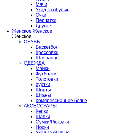
Мячи
Уход за обувью
Очки
Перчатки
Другое
Женское
Женское
Женское
ОБУВЬ
Баскетбол
Кроссовки
Шлепанцы
ОДЕЖДА
Майки
Футболки
Толстовки
Куртки
Шорты
Штаны
Компрессионное белье
АКСЕССУАРЫ
Кепки
Шапки
Сумки/Рюкзаки
Носки
Уход за обувью