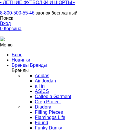
• ЛЕТНИЕ ФУТБОЛКИ И ШОРТЫ •
8-800-500-55-46
звонок бесплатный
Поиск
Вход
0
Корзина
Меню
Блог
Новинки
Бренды
Бренды
Бренды
Adidas
Air Jordan
all in
ASICS
Called a Garment
Crep Protect
Diadora
Filling Pieces
Flamingos Life
Found
Funky Dunky