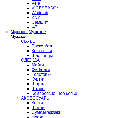
Veja
VICESEASON
Whitelab
ZNY
Самшит
'47
Мужское
Мужское
Мужское
ОБУВЬ
Баскетбол
Кроссовки
Шлепанцы
ОДЕЖДА
Майки
Футболки
Толстовки
Куртки
Шорты
Штаны
Компрессионное белье
АКСЕССУАРЫ
Кепки
Шапки
Сумки/Рюкзаки
Носки