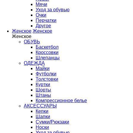
Мячи
Уход за обувью
Очки
Перчатки
Другое
Женское
Женское
Женское
ОБУВЬ
Баскетбол
Кроссовки
Шлепанцы
ОДЕЖДА
Майки
Футболки
Толстовки
Куртки
Шорты
Штаны
Компрессионное белье
АКСЕССУАРЫ
Кепки
Шапки
Сумки/Рюкзаки
Носки
Уход за обувью