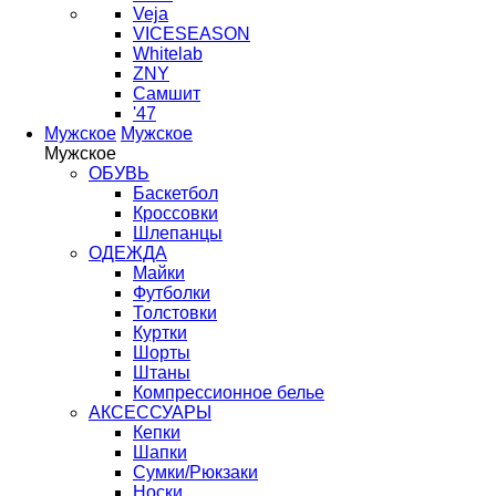
Veja
VICESEASON
Whitelab
ZNY
Самшит
'47
Мужское
Мужское
Мужское
ОБУВЬ
Баскетбол
Кроссовки
Шлепанцы
ОДЕЖДА
Майки
Футболки
Толстовки
Куртки
Шорты
Штаны
Компрессионное белье
АКСЕССУАРЫ
Кепки
Шапки
Сумки/Рюкзаки
Носки