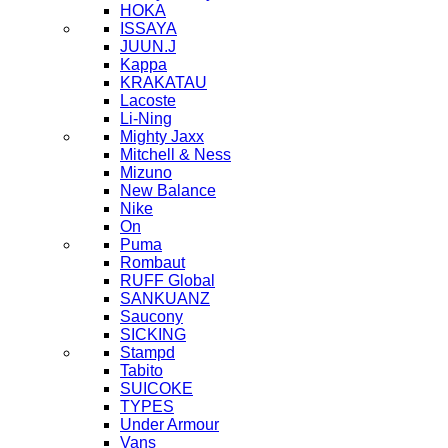
HOKA
ISSAYA
JUUN.J
Kappa
KRAKATAU
Lacoste
Li-Ning
Mighty Jaxx
Mitchell & Ness
Mizuno
New Balance
Nike
On
Puma
Rombaut
RUFF Global
SANKUANZ
Saucony
SICKING
Stampd
Tabito
SUICOKE
TYPES
Under Armour
Vans