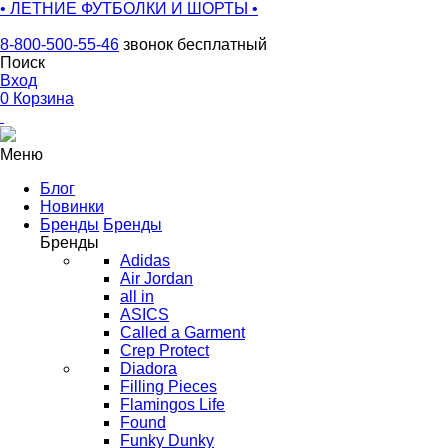
• ЛЕТНИЕ ФУТБОЛКИ И ШОРТЫ •
8-800-500-55-46
звонок бесплатный
Поиск
Вход
0
Корзина
Меню
Блог
Новинки
Бренды
Бренды
Бренды
Adidas
Air Jordan
all in
ASICS
Called a Garment
Crep Protect
Diadora
Filling Pieces
Flamingos Life
Found
Funky Dunky