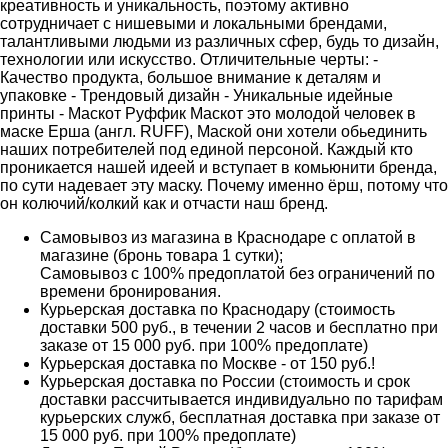
креативность и уникальность, поэтому активно
сотрудничает с нишевыми и локальными брендами,
талантливыми людьми из различных сфер, будь то дизайн,
технологии или искусство. Отличительные черты: -
Качество продукта, большое внимание к деталям и
упаковке - Трендовый дизайн - Уникальные идейные
принты - Маскот Руффик Маскот это молодой человек в
маске Ерша (англ. RUFF), Маской они хотели обьединить
наших потребителей под единой персоной. Каждый кто
проникается нашей идеей и вступает в комьюнити бренда,
по сути надевает эту маску. Почему именно ёрш, потому что
он колючий/колкий как и отчасти наш бренд.
Самовывоз из магазина в Краснодаре с оплатой в
магазине (бронь товара 1 сутки);
Самовывоз с 100% предоплатой без ограничений по
времени бронирования.
Курьерская доставка по Краснодару (стоимость
доставки 500 руб., в течении 2 часов и бесплатно при
заказе от 15 000 руб. при 100% предоплате)
Курьерская доставка по Москве - от 150 руб.!
Курьерская доставка по России (стоимость и срок
доставки рассчитывается индивидуально по тарифам
курьерских служб, бесплатная доставка при заказе от
15 000 руб. при 100% предоплате)