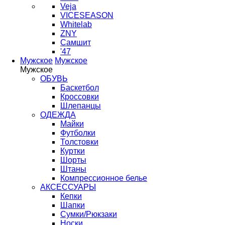
Veja
VICESEASON
Whitelab
ZNY
Самшит
'47
Мужское
Мужское
Мужское
ОБУВЬ
Баскетбол
Кроссовки
Шлепанцы
ОДЕЖДА
Майки
Футболки
Толстовки
Куртки
Шорты
Штаны
Компрессионное белье
АКСЕССУАРЫ
Кепки
Шапки
Сумки/Рюкзаки
Носки