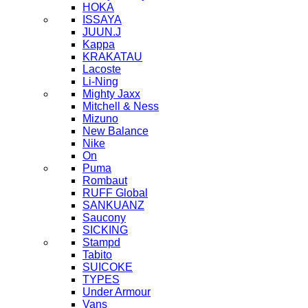
HOKA
ISSAYA
JUUN.J
Kappa
KRAKATAU
Lacoste
Li-Ning
Mighty Jaxx
Mitchell & Ness
Mizuno
New Balance
Nike
On
Puma
Rombaut
RUFF Global
SANKUANZ
Saucony
SICKING
Stampd
Tabito
SUICOKE
TYPES
Under Armour
Vans