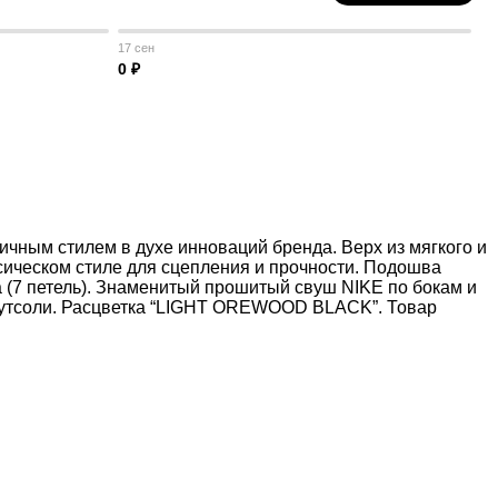
17 сен
0 ₽
ичным стилем в духе инноваций бренда. Верх из мягкого и
сическом стиле для сцепления и прочности. Подошва
 (7 петель). Знаменитый прошитый свуш NIKE по бокам и
а аутсоли. Расцветка “LIGHT OREWOOD BLACK”. Товар