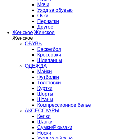
Мячи
Уход за обувью
Очки
Перчатки
Другое
Женское
Женское
Женское
ОБУВЬ
Баскетбол
Кроссовки
Шлепанцы
ОДЕЖДА
Майки
Футболки
Толстовки
Куртки
Шорты
Штаны
Компрессионное белье
АКСЕССУАРЫ
Кепки
Шапки
Сумки/Рюкзаки
Носки
Уход за обувью