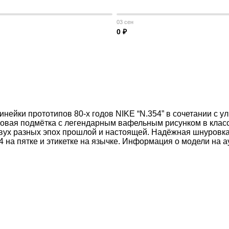
03 сен
0 ₽
ейки прототипов 80-х годов NIKE “N.354” в сочетании с ул
новая подмётка с легендарным вафельным рисунком в клас
вух разных эпох прошлой и настоящей. Надёжная шнуровка
54 на пятке и этикетке на язычке. Информация о модели н