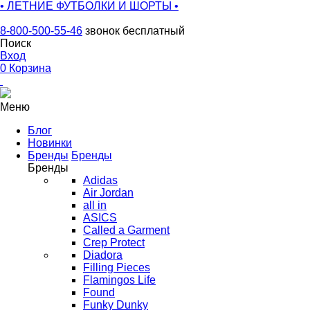
• ЛЕТНИЕ ФУТБОЛКИ И ШОРТЫ •
8-800-500-55-46
звонок бесплатный
Поиск
Вход
0
Корзина
Меню
Блог
Новинки
Бренды
Бренды
Бренды
Adidas
Air Jordan
all in
ASICS
Called a Garment
Crep Protect
Diadora
Filling Pieces
Flamingos Life
Found
Funky Dunky