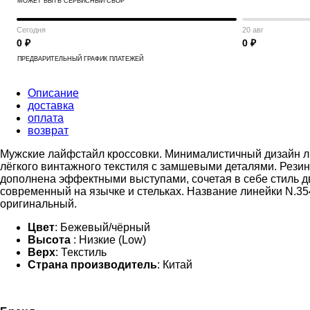
МОЖЕТ БЫТЬ СЕРВИСНЫЙ СБОР
Сегодня
20 авг
0 ₽
0 ₽
ПРЕДВАРИТЕЛЬНЫЙ ГРАФИК ПЛАТЕЖЕЙ
Описание
доставка
оплата
возврат
Мужские лайфстайл кроссовки. Минималистичный дизайн лин
лёгкого винтажного текстиля с замшевыми деталями. Рези
дополнена эффектными выступами, сочетая в себе стиль д
современный на язычке и стельках. Название линейки N.3
оригинальный.
Цвет
: Бежевый/чёрный
Высота
: Низкие (Low)
Верх
: Текстиль
Страна производитель
: Китай