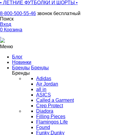
• ЛЕТНИЕ ФУТБОЛКИ И ШОРТЫ •
8-800-500-55-46
звонок бесплатный
Поиск
Вход
0
Корзина
Меню
Блог
Новинки
Бренды
Бренды
Бренды
Adidas
Air Jordan
all in
ASICS
Called a Garment
Crep Protect
Diadora
Filling Pieces
Flamingos Life
Found
Funky Dunky