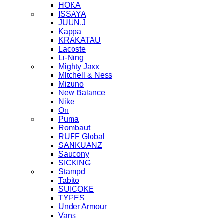
HOKA
ISSAYA
JUUN.J
Kappa
KRAKATAU
Lacoste
Li-Ning
Mighty Jaxx
Mitchell & Ness
Mizuno
New Balance
Nike
On
Puma
Rombaut
RUFF Global
SANKUANZ
Saucony
SICKING
Stampd
Tabito
SUICOKE
TYPES
Under Armour
Vans