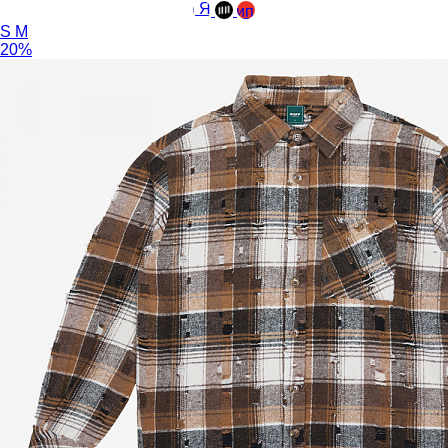
S
M
20%