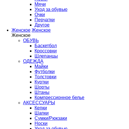
Мячи
Уход за обувью
Очки
Перчатки
Другое
Женское
Женское
Женское
ОБУВЬ
Баскетбол
Кроссовки
Шлепанцы
ОДЕЖДА
Майки
Футболки
Толстовки
Куртки
Шорты
Штаны
Компрессионное белье
АКСЕССУАРЫ
Кепки
Шапки
Сумки/Рюкзаки
Носки
Уход за обувью