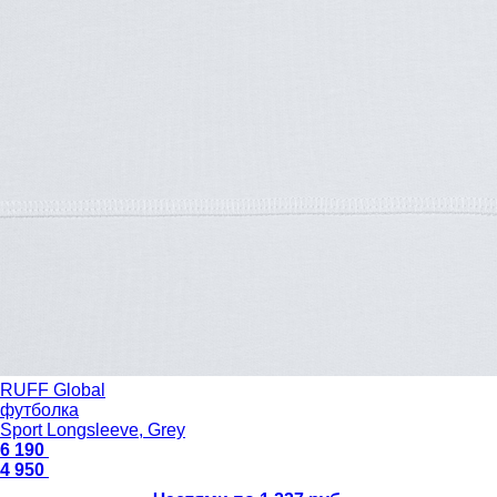
RUFF Global
футболка
Sport Longsleeve, Grey
6 190
4 950