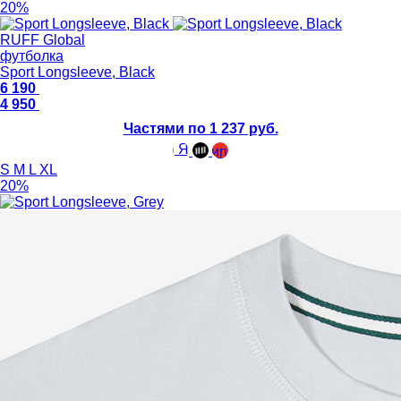
20%
RUFF Global
футболка
Sport Longsleeve, Black
6 190
4 950
Частями по 1 237 руб.
S
M
L
XL
20%