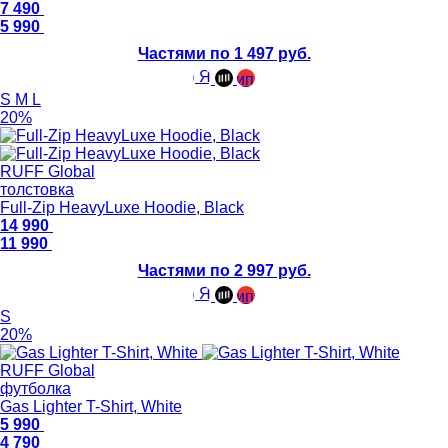
7 490
5 990
Частями по 1 497 руб.
S
M
L
20%
RUFF Global
толстовка
Full-Zip HeavyLuxe Hoodie, Black
14 990
11 990
Частями по 2 997 руб.
S
20%
RUFF Global
футболка
Gas Lighter T-Shirt, White
5 990
4 790