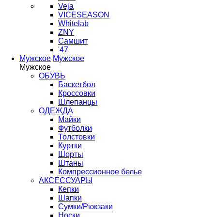
Veja
VICESEASON
Whitelab
ZNY
Самшит
'47
Мужское
Мужское
Мужское
ОБУВЬ
Баскетбол
Кроссовки
Шлепанцы
ОДЕЖДА
Майки
Футболки
Толстовки
Куртки
Шорты
Штаны
Компрессионное белье
АКСЕССУАРЫ
Кепки
Шапки
Сумки/Рюкзаки
Носки