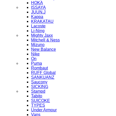
HOKA
ISSAYA
JUUN.J
Kappa
KRAKATAU
Lacoste
Li-Ning
Mighty Jaxx
Mitchell & Ness
Mizuno
New Balance
Nike
On
Puma
Rombaut
RUFF Global
SANKUANZ
Saucony
SICKING
Stampd
Tabito
SUICOKE
TYPES
Under Armour
Vans