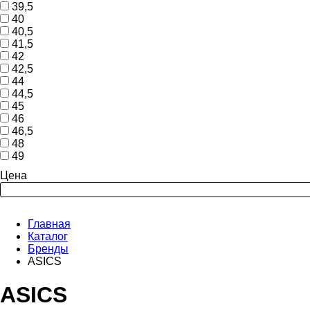
39,5
40
40,5
41,5
42
42,5
44
44,5
45
46
46,5
48
49
Цена
Главная
Каталог
Бренды
ASICS
ASICS