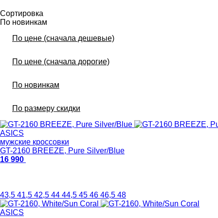
Сортировка
По новинкам
По цене (сначала дешевые)
По цене (сначала дорогие)
По новинкам
По размеру скидки
ASICS
мужские кроссовки
GT-2160 BREEZE, Pure Silver/Blue
16 990
43,5
41,5
42,5
44
44,5
45
46
46,5
48
ASICS