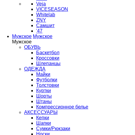
Veja
VICESEASON
Whitelab
ZNY
Самшит
'47
Мужское
Мужское
Мужское
ОБУВЬ
Баскетбол
Кроссовки
Шлепанцы
ОДЕЖДА
Майки
Футболки
Толстовки
Куртки
Шорты
Штаны
Компрессионное белье
АКСЕССУАРЫ
Кепки
Шапки
Сумки/Рюкзаки
Носки