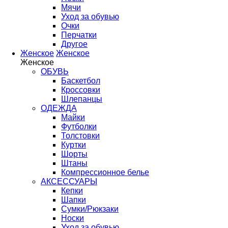
Мячи
Уход за обувью
Очки
Перчатки
Другое
Женское
Женское
Женское
ОБУВЬ
Баскетбол
Кроссовки
Шлепанцы
ОДЕЖДА
Майки
Футболки
Толстовки
Куртки
Шорты
Штаны
Компрессионное белье
АКСЕССУАРЫ
Кепки
Шапки
Сумки/Рюкзаки
Носки
Уход за обувью