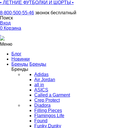
• ЛЕТНИЕ ФУТБОЛКИ И ШОРТЫ •
8-800-500-55-46
звонок бесплатный
Поиск
Вход
0
Корзина
Меню
Блог
Новинки
Бренды
Бренды
Бренды
Adidas
Air Jordan
all in
ASICS
Called a Garment
Crep Protect
Diadora
Filling Pieces
Flamingos Life
Found
Funky Dunky