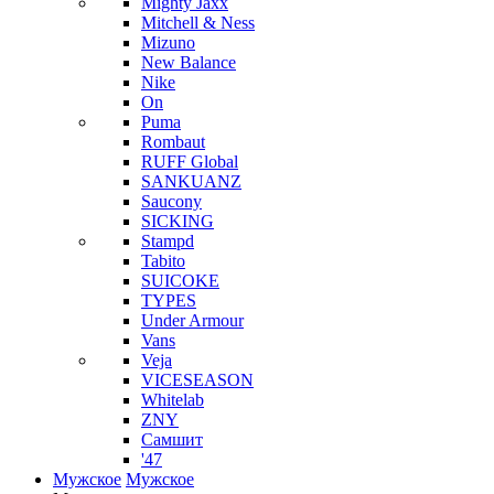
Mighty Jaxx
Mitchell & Ness
Mizuno
New Balance
Nike
On
Puma
Rombaut
RUFF Global
SANKUANZ
Saucony
SICKING
Stampd
Tabito
SUICOKE
TYPES
Under Armour
Vans
Veja
VICESEASON
Whitelab
ZNY
Самшит
'47
Мужское
Мужское