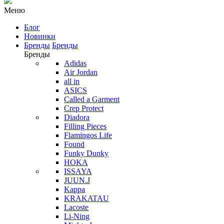
Меню
Блог
Новинки
Бренды
Бренды
Бренды
Adidas
Air Jordan
all in
ASICS
Called a Garment
Crep Protect
Diadora
Filling Pieces
Flamingos Life
Found
Funky Dunky
HOKA
ISSAYA
JUUN.J
Kappa
KRAKATAU
Lacoste
Li-Ning