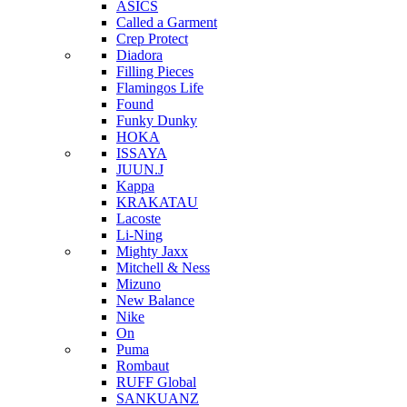
ASICS
Called a Garment
Crep Protect
Diadora
Filling Pieces
Flamingos Life
Found
Funky Dunky
HOKA
ISSAYA
JUUN.J
Kappa
KRAKATAU
Lacoste
Li-Ning
Mighty Jaxx
Mitchell & Ness
Mizuno
New Balance
Nike
On
Puma
Rombaut
RUFF Global
SANKUANZ