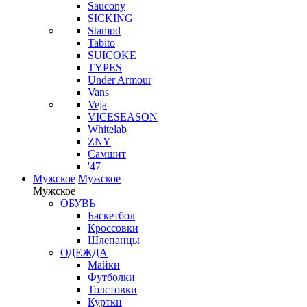
Saucony
SICKING
Stampd
Tabito
SUICOKE
TYPES
Under Armour
Vans
Veja
VICESEASON
Whitelab
ZNY
Самшит
'47
Мужское
Мужское
Мужское
ОБУВЬ
Баскетбол
Кроссовки
Шлепанцы
ОДЕЖДА
Майки
Футболки
Толстовки
Куртки