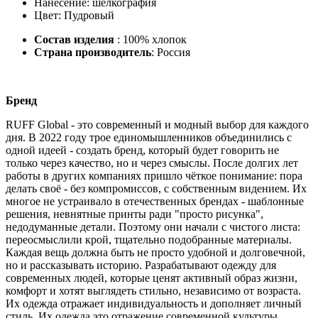
Нанесение: шелкография
Цвет: Пудровый
Состав изделия
: 100% хлопок
Страна производитель
: Россия
Бренд
RUFF Global - это современный и модный выбор для каждого
дня. В 2022 году трое единомышленников объединились с
одной идеей - создать бренд, который будет говорить не
только через качество, но и через смыслы. После долгих лет
работы в других компаниях пришло чёткое понимание: пора
делать своё - без компромиссов, с собственным видением. Их
многое не устраивало в отечественных брендах - шаблонные
решения, невнятные принты ради "просто рисунка",
недодуманные детали. Поэтому они начали с чистого листа:
переосмыслили крой, тщательно подобранные материалы.
Каждая вещь должна быть не просто удобной и долговечной,
но и рассказывать историю. Разрабатывают одежду для
современных людей, которые ценят активный образ жизни,
комфорт и хотят выглядеть стильно, независимо от возраста.
Их одежда отражает индивидуальность и дополняет личный
стиль. Их одежда это отражение современной культуры