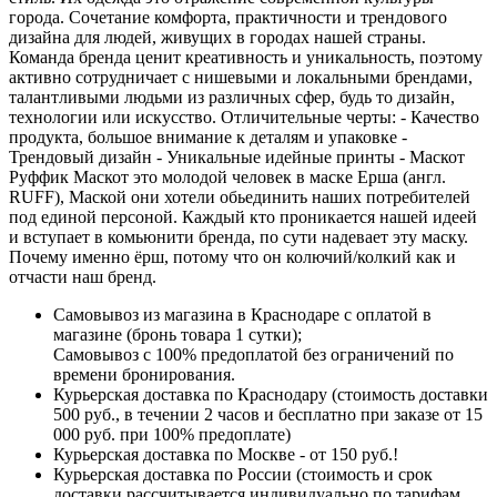
города. Сочетание комфорта, практичности и трендового
дизайна для людей, живущих в городах нашей страны.
Команда бренда ценит креативность и уникальность, поэтому
активно сотрудничает с нишевыми и локальными брендами,
талантливыми людьми из различных сфер, будь то дизайн,
технологии или искусство. Отличительные черты: - Качество
продукта, большое внимание к деталям и упаковке -
Трендовый дизайн - Уникальные идейные принты - Маскот
Руффик Маскот это молодой человек в маске Ерша (англ.
RUFF), Маской они хотели обьединить наших потребителей
под единой персоной. Каждый кто проникается нашей идеей
и вступает в комьюнити бренда, по сути надевает эту маску.
Почему именно ёрш, потому что он колючий/колкий как и
отчасти наш бренд.
Самовывоз из магазина в Краснодаре с оплатой в
магазине (бронь товара 1 сутки);
Самовывоз с 100% предоплатой без ограничений по
времени бронирования.
Курьерская доставка по Краснодару (стоимость доставки
500 руб., в течении 2 часов и бесплатно при заказе от 15
000 руб. при 100% предоплате)
Курьерская доставка по Москве - от 150 руб.!
Курьерская доставка по России (стоимость и срок
доставки рассчитывается индивидуально по тарифам