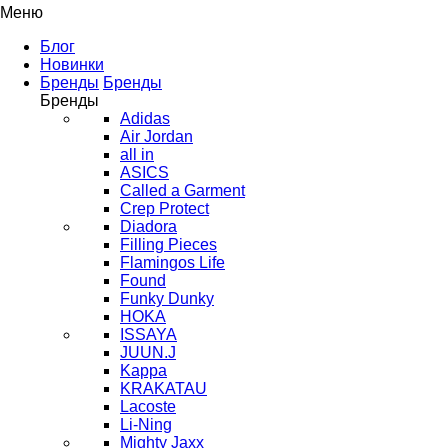
Меню
Блог
Новинки
Бренды
Бренды
Бренды
Adidas
Air Jordan
all in
ASICS
Called a Garment
Crep Protect
Diadora
Filling Pieces
Flamingos Life
Found
Funky Dunky
HOKA
ISSAYA
JUUN.J
Kappa
KRAKATAU
Lacoste
Li-Ning
Mighty Jaxx