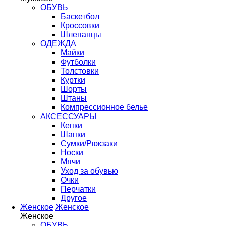
ОБУВЬ
Баскетбол
Кроссовки
Шлепанцы
ОДЕЖДА
Майки
Футболки
Толстовки
Куртки
Шорты
Штаны
Компрессионное белье
АКСЕССУАРЫ
Кепки
Шапки
Сумки/Рюкзаки
Носки
Мячи
Уход за обувью
Очки
Перчатки
Другое
Женское
Женское
Женское
ОБУВЬ