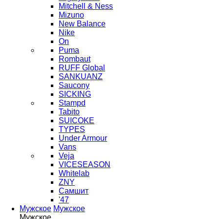
Mitchell & Ness
Mizuno
New Balance
Nike
On
Puma
Rombaut
RUFF Global
SANKUANZ
Saucony
SICKING
Stampd
Tabito
SUICOKE
TYPES
Under Armour
Vans
Veja
VICESEASON
Whitelab
ZNY
Самшит
'47
Мужское
Мужское
Мужское