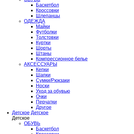
Баскетбол
Кроссовки
Шлепанцы
ОДЕЖДА
Майки
Футболки
Толстовки
Куртки
Шорты
Штаны
Компрессионное белье
АКСЕССУАРЫ
Кепки
Шапки
Сумки/Рюкзаки
Носки
Уход за обувью
Очки
Перчатки
Другое
Детское
Детское
Детское
ОБУВЬ
Баскетбол