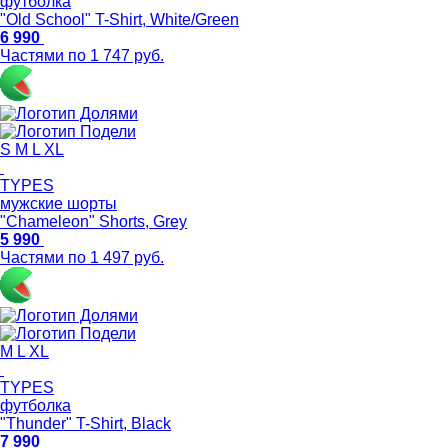
футболка
"Old School" T-Shirt, White/Green
6 990
Частями по 1 747 руб.
S
M
L
XL
TYPES
мужские шорты
"Chameleon" Shorts, Grey
5 990
Частями по 1 497 руб.
M
L
XL
TYPES
футболка
"Thunder" T-Shirt, Black
7 990