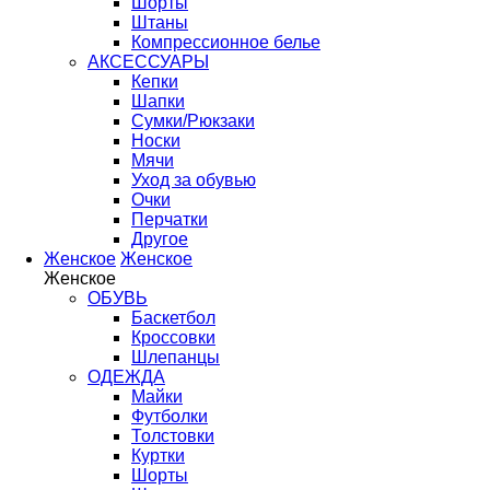
Шорты
Штаны
Компрессионное белье
АКСЕССУАРЫ
Кепки
Шапки
Сумки/Рюкзаки
Носки
Мячи
Уход за обувью
Очки
Перчатки
Другое
Женское
Женское
Женское
ОБУВЬ
Баскетбол
Кроссовки
Шлепанцы
ОДЕЖДА
Майки
Футболки
Толстовки
Куртки
Шорты