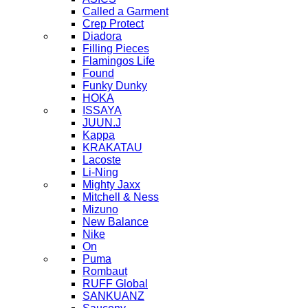
Called a Garment
Crep Protect
Diadora
Filling Pieces
Flamingos Life
Found
Funky Dunky
HOKA
ISSAYA
JUUN.J
Kappa
KRAKATAU
Lacoste
Li-Ning
Mighty Jaxx
Mitchell & Ness
Mizuno
New Balance
Nike
On
Puma
Rombaut
RUFF Global
SANKUANZ