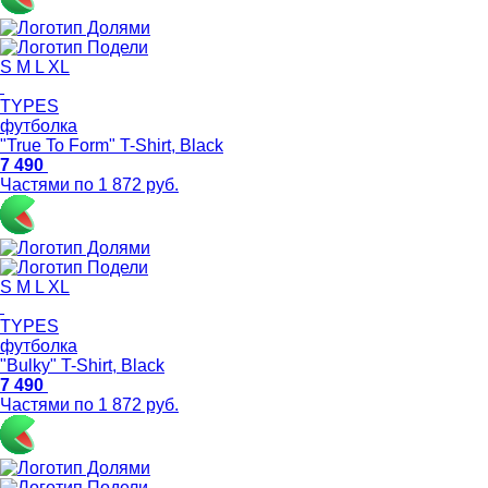
S
M
L
XL
TYPES
футболка
"True To Form" T-Shirt, Black
7 490
Частями по 1 872 руб.
S
M
L
XL
TYPES
футболка
"Bulky" T-Shirt, Black
7 490
Частями по 1 872 руб.