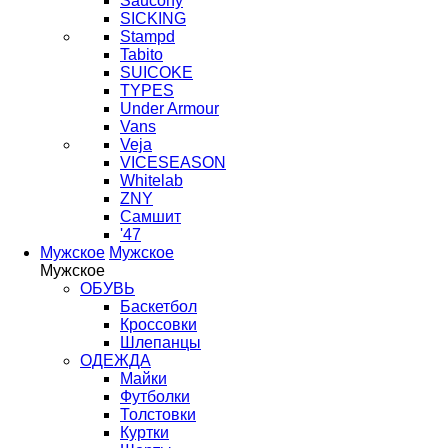
Saucony
SICKING
Stampd
Tabito
SUICOKE
TYPES
Under Armour
Vans
Veja
VICESEASON
Whitelab
ZNY
Самшит
'47
Мужское
Мужское
Мужское
ОБУВЬ
Баскетбол
Кроссовки
Шлепанцы
ОДЕЖДА
Майки
Футболки
Толстовки
Куртки