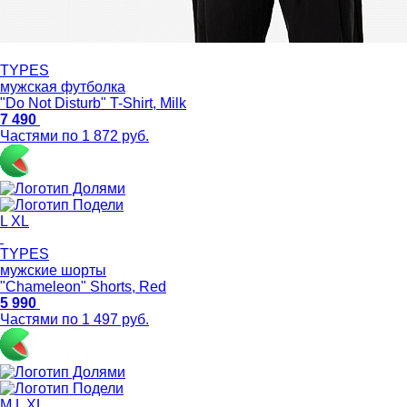
TYPES
мужская футболка
"Do Not Disturb" T-Shirt, Milk
7 490
Частями по 1 872 руб.
L
XL
TYPES
мужские шорты
"Chameleon" Shorts, Red
5 990
Частями по 1 497 руб.
M
L
XL