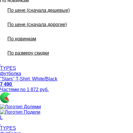
По новинкам
По цене (сначала дешевые)
По цене (сначала дорогие)
По новинкам
По размеру скидки
TYPES
футболка
"Stars" T-Shirt, White/Black
7 490
Частями по 1 872 руб.
L
TYPES