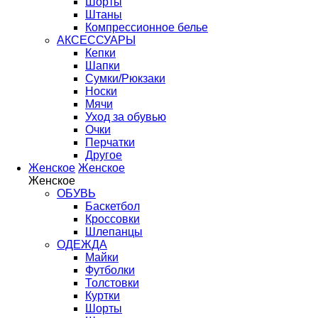
Шорты
Штаны
Компрессионное белье
АКСЕССУАРЫ
Кепки
Шапки
Сумки/Рюкзаки
Носки
Мячи
Уход за обувью
Очки
Перчатки
Другое
Женское
Женское
Женское
ОБУВЬ
Баскетбол
Кроссовки
Шлепанцы
ОДЕЖДА
Майки
Футболки
Толстовки
Куртки
Шорты