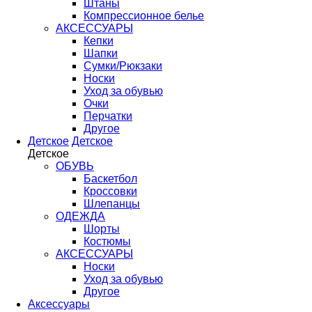
Штаны
Компрессионное белье
АКСЕССУАРЫ
Кепки
Шапки
Сумки/Рюкзаки
Носки
Уход за обувью
Очки
Перчатки
Другое
Детское
Детское
Детское
ОБУВЬ
Баскетбол
Кроссовки
Шлепанцы
ОДЕЖДА
Шорты
Костюмы
АКСЕССУАРЫ
Носки
Уход за обувью
Другое
Аксессуары