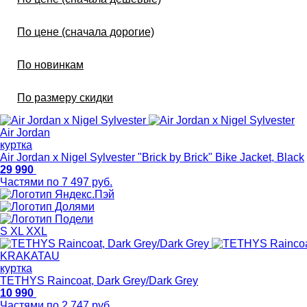
По цене (сначала дорогие)
По новинкам
По размеру скидки
Air Jordan
куртка
Air Jordan x Nigel Sylvester "Brick by Brick" Bike Jacket, Black
29 990
Частями по 7 497 руб.
S
XL
XXL
KRAKATAU
куртка
TETHYS Raincoat, Dark Grey/Dark Grey
10 990
Частями по 2 747 руб.