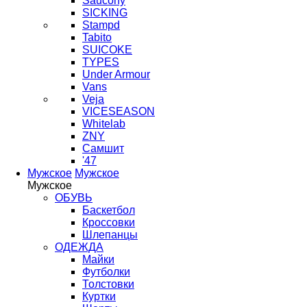
Saucony
SICKING
Stampd
Tabito
SUICOKE
TYPES
Under Armour
Vans
Veja
VICESEASON
Whitelab
ZNY
Самшит
'47
Мужское
Мужское
Мужское
ОБУВЬ
Баскетбол
Кроссовки
Шлепанцы
ОДЕЖДА
Майки
Футболки
Толстовки
Куртки