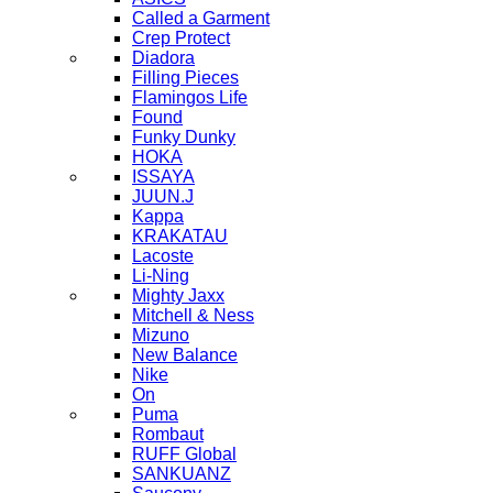
Called a Garment
Crep Protect
Diadora
Filling Pieces
Flamingos Life
Found
Funky Dunky
HOKA
ISSAYA
JUUN.J
Kappa
KRAKATAU
Lacoste
Li-Ning
Mighty Jaxx
Mitchell & Ness
Mizuno
New Balance
Nike
On
Puma
Rombaut
RUFF Global
SANKUANZ