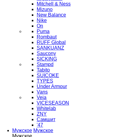
Mitchell & Ness
Mizuno
New Balance
Nike
On
Puma
Rombaut
RUFF Global
SANKUANZ
Saucony
SICKING
Stampd
Tabito
SUICOKE
TYPES
Under Armour
Vans
Veja
VICESEASON
Whitelab
ZNY
Самшит
'47
Мужское
Мужское
Мужское