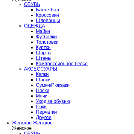
ОБУВЬ
Баскетбол
Кроссовки
Шлепанцы
ОДЕЖДА
Майки
Футболки
Толстовки
Куртки
Шорты
Штаны
Компрессионное белье
АКСЕССУАРЫ
Кепки
Шапки
Сумки/Рюкзаки
Носки
Мячи
Уход за обувью
Очки
Перчатки
Другое
Женское
Женское
Женское
ОБУВЬ