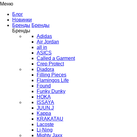
Меню
Блог
Новинки
Бренды
Бренды
Бренды
Adidas
Air Jordan
all in
ASICS
Called a Garment
Crep Protect
Diadora
Filling Pieces
Flamingos Life
Found
Funky Dunky
HOKA
ISSAYA
JUUN.J
Kappa
KRAKATAU
Lacoste
Li-Ning
Mighty Jaxx