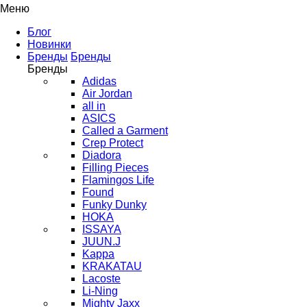
Меню
Блог
Новинки
Бренды
Бренды
Бренды
Adidas
Air Jordan
all in
ASICS
Called a Garment
Crep Protect
Diadora
Filling Pieces
Flamingos Life
Found
Funky Dunky
HOKA
ISSAYA
JUUN.J
Kappa
KRAKATAU
Lacoste
Li-Ning
Mighty Jaxx