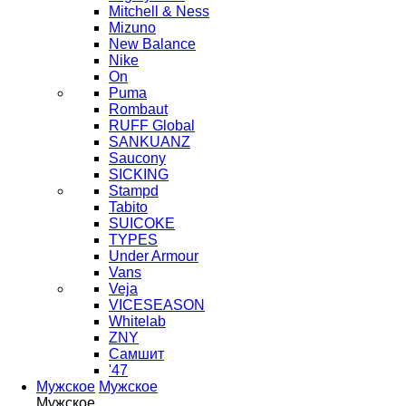
Mitchell & Ness
Mizuno
New Balance
Nike
On
Puma
Rombaut
RUFF Global
SANKUANZ
Saucony
SICKING
Stampd
Tabito
SUICOKE
TYPES
Under Armour
Vans
Veja
VICESEASON
Whitelab
ZNY
Самшит
'47
Мужское
Мужское
Мужское