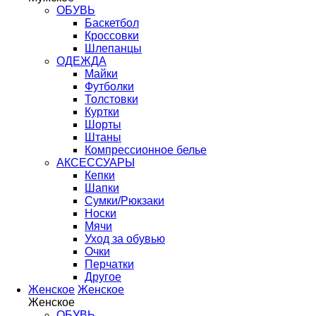
ОБУВЬ
Баскетбол
Кроссовки
Шлепанцы
ОДЕЖДА
Майки
Футболки
Толстовки
Куртки
Шорты
Штаны
Компрессионное белье
АКСЕССУАРЫ
Кепки
Шапки
Сумки/Рюкзаки
Носки
Мячи
Уход за обувью
Очки
Перчатки
Другое
Женское
Женское
Женское
ОБУВЬ