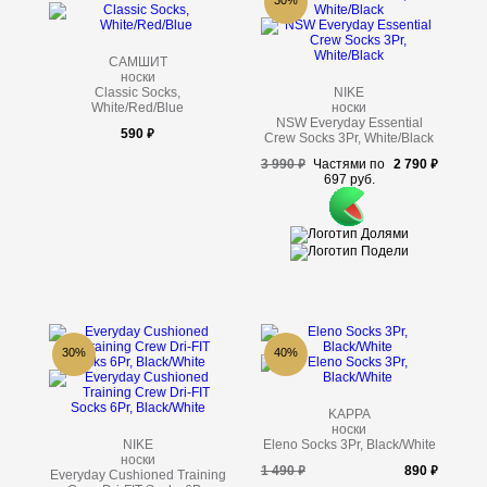
30%
САМШИТ
носки
Classic Socks,
NIKE
White/Red/Blue
носки
NSW Everyday Essential
590
Crew Socks 3Pr, White/Black
3 990
Частями по
2 790
697 руб.
30%
40%
KAPPA
носки
NIKE
Eleno Socks 3Pr, Black/White
носки
1 490
890
Everyday Cushioned Training