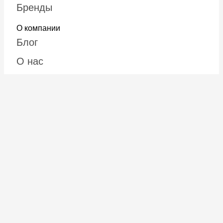
Бренды
О компании
Блог
О нас
Вакансии
Отзывы
Поддержка
Политика кофиденциальности
Оплата и доставка
Обмен и возврат
Помощь покупателю
Программа лояльности