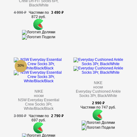
Crew Dri-FIT Socks 6Pr,
Black/White
4 990
Частями по
3 490
872 руб.
30%
NIKE
носки
NIKE
Everyday Cushioned Ankle
носки
Socks 3Pr, Black/White
NSW Everyday Essential
2 990
Crew Socks 3Pr,
Частями по 747 руб.
White/Black/Black
3 990
Частями по
2 790
697 руб.