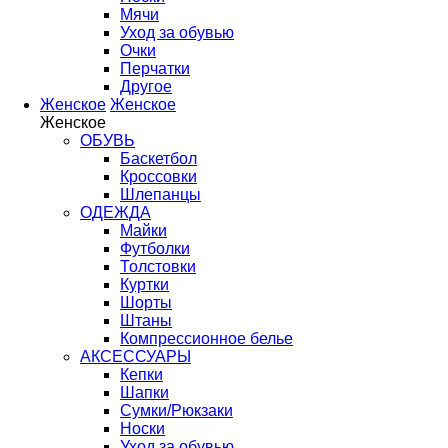
Мячи
Уход за обувью
Очки
Перчатки
Другое
Женское
Женское
Женское
ОБУВЬ
Баскетбол
Кроссовки
Шлепанцы
ОДЕЖДА
Майки
Футболки
Толстовки
Куртки
Шорты
Штаны
Компрессионное белье
АКСЕССУАРЫ
Кепки
Шапки
Сумки/Рюкзаки
Носки
Уход за обувью