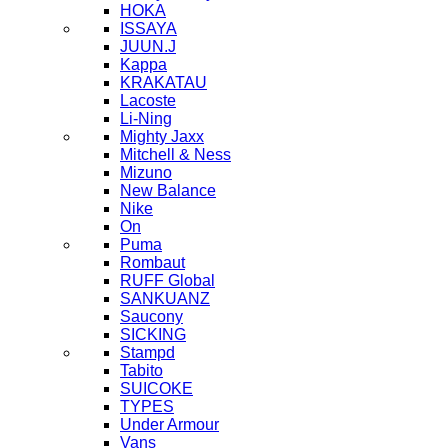
HOKA
ISSAYA
JUUN.J
Kappa
KRAKATAU
Lacoste
Li-Ning
Mighty Jaxx
Mitchell & Ness
Mizuno
New Balance
Nike
On
Puma
Rombaut
RUFF Global
SANKUANZ
Saucony
SICKING
Stampd
Tabito
SUICOKE
TYPES
Under Armour
Vans