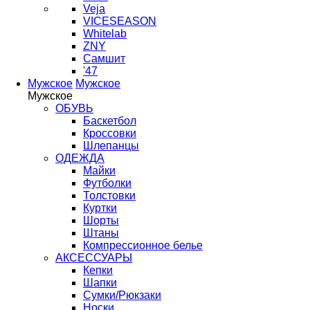
Veja
VICESEASON
Whitelab
ZNY
Самшит
'47
Мужское
Мужское
Мужское
ОБУВЬ
Баскетбол
Кроссовки
Шлепанцы
ОДЕЖДА
Майки
Футболки
Толстовки
Куртки
Шорты
Штаны
Компрессионное белье
АКСЕССУАРЫ
Кепки
Шапки
Сумки/Рюкзаки
Носки