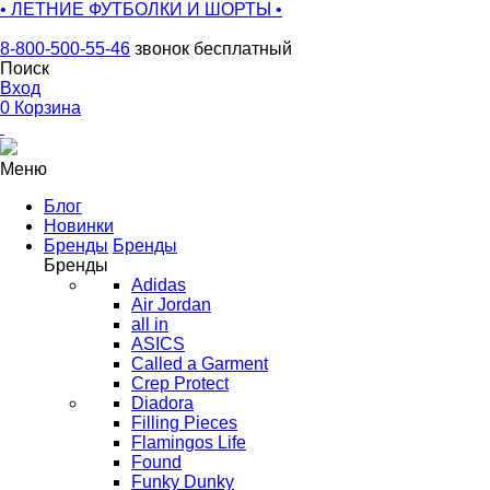
• ЛЕТНИЕ ФУТБОЛКИ И ШОРТЫ •
8-800-500-55-46
звонок бесплатный
Поиск
Вход
0
Корзина
Меню
Блог
Новинки
Бренды
Бренды
Бренды
Adidas
Air Jordan
all in
ASICS
Called a Garment
Crep Protect
Diadora
Filling Pieces
Flamingos Life
Found
Funky Dunky