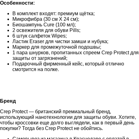
Особенности:
В комплект входят: премиум щётка;
Микрофибра (30 см X 24 см);
Биошампунь Cure (100 мл);
2 освежителя для обуви Pills;
6 штук салфеток Wipes;
Ластик Eraser для чистки замши и нубука;
Маркер для промежуточной подошвы;
1 пара шнурков, пропитанных спреем Crep Protect для
защиты от загрязнений;
Подарочный фирменный кейс, который отлично
смотрится на полке.
Бренд
Crep Protect — британский премиальный бренд,
использующий нанотехнологии для защиты обуви. Хотите,
чтобы кроссовки еще долго выглядели, как в первый день
покупки? Тогда без Crep Protect не обойтись.
Самовывоз из магазина в Краснодаре с оплатой в