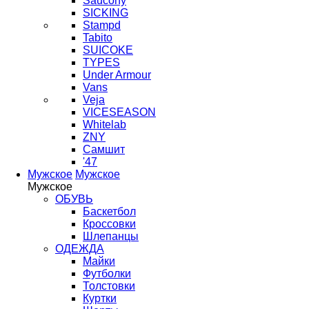
Saucony
SICKING
Stampd
Tabito
SUICOKE
TYPES
Under Armour
Vans
Veja
VICESEASON
Whitelab
ZNY
Самшит
'47
Мужское
Мужское
Мужское
ОБУВЬ
Баскетбол
Кроссовки
Шлепанцы
ОДЕЖДА
Майки
Футболки
Толстовки
Куртки