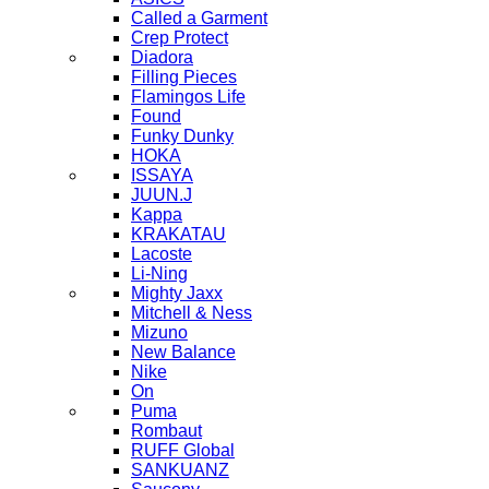
Called a Garment
Crep Protect
Diadora
Filling Pieces
Flamingos Life
Found
Funky Dunky
HOKA
ISSAYA
JUUN.J
Kappa
KRAKATAU
Lacoste
Li-Ning
Mighty Jaxx
Mitchell & Ness
Mizuno
New Balance
Nike
On
Puma
Rombaut
RUFF Global
SANKUANZ