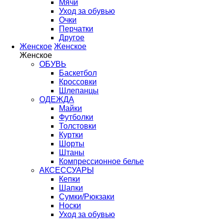
Мячи
Уход за обувью
Очки
Перчатки
Другое
Женское
Женское
Женское
ОБУВЬ
Баскетбол
Кроссовки
Шлепанцы
ОДЕЖДА
Майки
Футболки
Толстовки
Куртки
Шорты
Штаны
Компрессионное белье
АКСЕССУАРЫ
Кепки
Шапки
Сумки/Рюкзаки
Носки
Уход за обувью