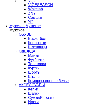
Veja
VICESEASON
Whitelab
ZNY
Самшит
'47
Мужское
Мужское
Мужское
ОБУВЬ
Баскетбол
Кроссовки
Шлепанцы
ОДЕЖДА
Майки
Футболки
Толстовки
Куртки
Шорты
Штаны
Компрессионное белье
АКСЕССУАРЫ
Кепки
Шапки
Сумки/Рюкзаки
Носки