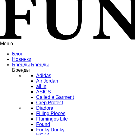
Меню
Блог
Новинки
Бренды
Бренды
Бренды
Adidas
Air Jordan
all in
ASICS
Called a Garment
Crep Protect
Diadora
Filling Pieces
Flamingos Life
Found
Funky Dunky