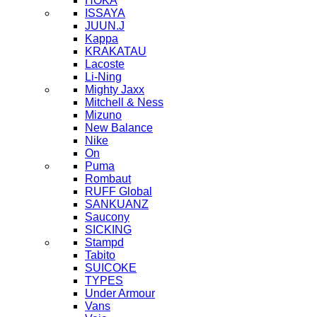
HOKA
ISSAYA
JUUN.J
Kappa
KRAKATAU
Lacoste
Li-Ning
Mighty Jaxx
Mitchell & Ness
Mizuno
New Balance
Nike
On
Puma
Rombaut
RUFF Global
SANKUANZ
Saucony
SICKING
Stampd
Tabito
SUICOKE
TYPES
Under Armour
Vans