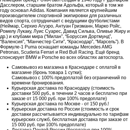
Дасслером, старшим братом Адольфа, который в том же
году основал Adidas. Компания является крупнейшим
производителем спортивной экипировки для различных
видов спорта, сотрудничает с ведущими футболистами
(Неймар, Серхио Агуэро, Антуан Гризманн, Марко Ройс,
Ромелу Лукаку, Луис Суарес, Давид Сильва, Оливье Жиру и
др.) и клубами мира (“Милан”, “Боруссия Дортмунд”,
“Валенсия”, “Манчестер Сити”, “Краснодар”, “Марсель”). В
Формуле-1 Puma оснащает команды Mercedes AMG
Petronas, Scuderia Ferrari и Red Bull Racing. Ещё бренд
спонсирует BMW и Porsche во всех областях автоспорта.
Самовывоз из магазина в Краснодаре с оплатой в
магазине (бронь товара 1 сутки);
Самовывоз с 100% предоплатой без ограничений по
времени бронирования.
Курьерская доставка по Краснодару (стоимость
доставки 500 руб., в течении 2 часов и бесплатно при
заказе от 15 000 руб. при 100% предоплате)
Курьерская доставка по Москве - от 150 руб.!
Курьерская доставка по России (стоимость и срок
доставки рассчитывается индивидуально по тарифам
курьерских служб, бесплатная доставка при заказе от
15 000 руб. при 100% предоплате)
Доставка Почтой России (бесплатно при 100%