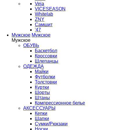
Veja
VICESEASON
Whitelab
ZNY
Самшит
'47
Мужское
Мужское
Мужское
ОБУВЬ
Баскетбол
Кроссовки
Шлепанцы
ОДЕЖДА
Майки
Футболки
Толстовки
Куртки
Шорты
Штаны
Компрессионное белье
АКСЕССУАРЫ
Кепки
Шапки
Сумки/Рюкзаки
Носки