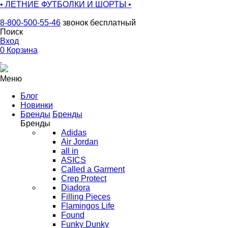
• ЛЕТНИЕ ФУТБОЛКИ И ШОРТЫ •
8-800-500-55-46
звонок бесплатный
Поиск
Вход
0
Корзина
Меню
Блог
Новинки
Бренды
Бренды
Бренды
Adidas
Air Jordan
all in
ASICS
Called a Garment
Crep Protect
Diadora
Filling Pieces
Flamingos Life
Found
Funky Dunky