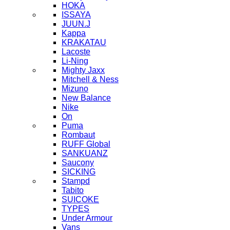
HOKA
ISSAYA
JUUN.J
Kappa
KRAKATAU
Lacoste
Li-Ning
Mighty Jaxx
Mitchell & Ness
Mizuno
New Balance
Nike
On
Puma
Rombaut
RUFF Global
SANKUANZ
Saucony
SICKING
Stampd
Tabito
SUICOKE
TYPES
Under Armour
Vans