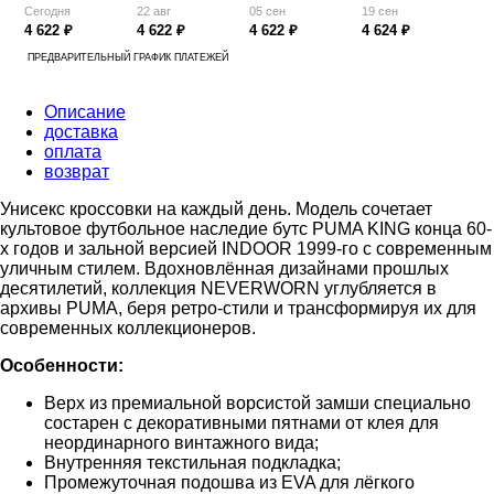
Сегодня
22 авг
05 сен
19 сен
4 622 ₽
4 622 ₽
4 622 ₽
4 624 ₽
ПРЕДВАРИТЕЛЬНЫЙ ГРАФИК ПЛАТЕЖЕЙ
Описание
доставка
оплата
возврат
Унисекс кроссовки на каждый день. Модель сочетает
культовое футбольное наследие бутс PUMA KING конца 60-
х годов и зальной версией INDOOR 1999-го с современным
уличным стилем. Вдохновлённая дизайнами прошлых
десятилетий, коллекция NEVERWORN углубляется в
архивы PUMA, беря ретро-стили и трансформируя их для
современных коллекционеров.
Особенности:
Верх из премиальной ворсистой замши специально
состарен с декоративными пятнами от клея для
неординарного винтажного вида;
Внутренняя текстильная подкладка;
Промежуточная подошва из EVA для лёгкого