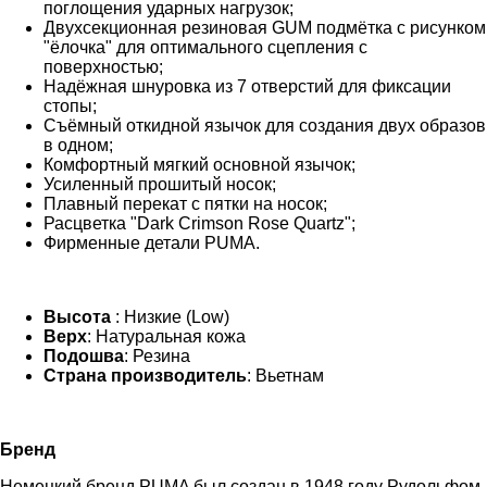
поглощения ударных нагрузок;
Двухсекционная резиновая GUM подмётка с рисунком
"ёлочка" для оптимального сцепления с
поверхностью;
Надёжная шнуровка из 7 отверстий для фиксации
стопы;
Съёмный откидной язычок для создания двух образов
в одном;
Комфортный мягкий основной язычок;
Усиленный прошитый носок;
Плавный перекат с пятки на носок;
Расцветка "Dark Crimson Rose Quartz";
Фирменные детали PUMA.
Высота
: Низкие (Low)
Верх
: Натуральная кожа
Подошва
: Резина
Страна производитель
: Вьетнам
Бренд
Немецкий бренд PUMA был создан в 1948 году Рудольфом