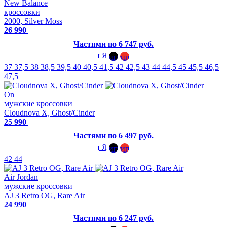
New Balance
кроссовки
2000, Silver Moss
26 990
Частями по 6 747 руб.
37
37,5
38
38,5
39,5
40
40,5
41,5
42
42,5
43
44
44,5
45
45,5
46,5
47,5
On
мужские кроссовки
Cloudnova X, Ghost/Cinder
25 990
Частями по 6 497 руб.
42
44
Air Jordan
мужские кроссовки
AJ 3 Retro OG, Rare Air
24 990
Частями по 6 247 руб.