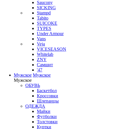
Saucony
SICKING
Stampd
Tabito
SUICOKE
TYPES
Under Armour
Vans
Veja
VICESEASON
Whitelab
ZNY
Самшит
'47
Мужское
Мужское
Мужское
ОБУВЬ
Баскетбол
Кроссовки
Шлепанцы
ОДЕЖДА
Майки
Футболки
Толстовки
Куртки