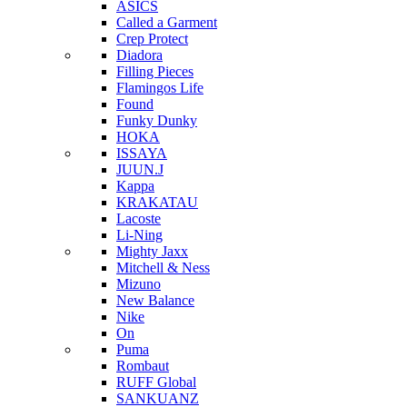
ASICS
Called a Garment
Crep Protect
Diadora
Filling Pieces
Flamingos Life
Found
Funky Dunky
HOKA
ISSAYA
JUUN.J
Kappa
KRAKATAU
Lacoste
Li-Ning
Mighty Jaxx
Mitchell & Ness
Mizuno
New Balance
Nike
On
Puma
Rombaut
RUFF Global
SANKUANZ