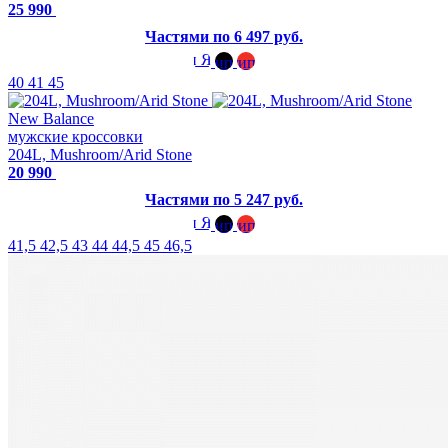
25 990
Частями по 6 497 руб.
40
41
45
New Balance
мужские кроссовки
204L, Mushroom/Arid Stone
20 990
Частями по 5 247 руб.
41,5
42,5
43
44
44,5
45
46,5