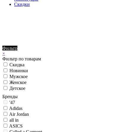
Скидки
Фильтр
×
Фильтр по товарам
Скидка
Новинки
Мужское
Женское
Детское
Бренды
'47
Adidas
Air Jordan
all in
ASICS
Called a Garment