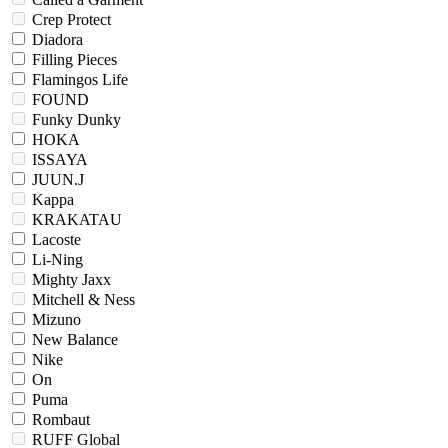
Crep Protect
Diadora
Filling Pieces
Flamingos Life
FOUND
Funky Dunky
HOKA
ISSAYA
JUUN.J
Kappa
KRAKATAU
Lacoste
Li-Ning
Mighty Jaxx
Mitchell & Ness
Mizuno
New Balance
Nike
On
Puma
Rombaut
RUFF Global