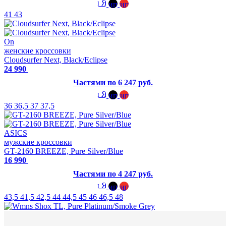
41
43
On
женские кроссовки
Cloudsurfer Next, Black/Eclipse
24 990
Частями по 6 247 руб.
36
36,5
37
37,5
ASICS
мужские кроссовки
GT-2160 BREEZE, Pure Silver/Blue
16 990
Частями по 4 247 руб.
43,5
41,5
42,5
44
44,5
45
46
46,5
48