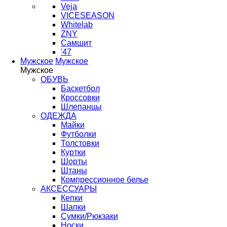
Veja
VICESEASON
Whitelab
ZNY
Самшит
'47
Мужское
Мужское
Мужское
ОБУВЬ
Баскетбол
Кроссовки
Шлепанцы
ОДЕЖДА
Майки
Футболки
Толстовки
Куртки
Шорты
Штаны
Компрессионное белье
АКСЕССУАРЫ
Кепки
Шапки
Сумки/Рюкзаки
Носки