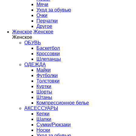
Мячи
Уход за обувью
Очки
Перчатки
Другое
Женское
Женское
Женское
ОБУВЬ
Баскетбол
Кроссовки
Шлепанцы
ОДЕЖДА
Майки
Футболки
Толстовки
Куртки
Шорты
Штаны
Компрессионное белье
АКСЕССУАРЫ
Кепки
Шапки
Сумки/Рюкзаки
Носки
Уход за обувью