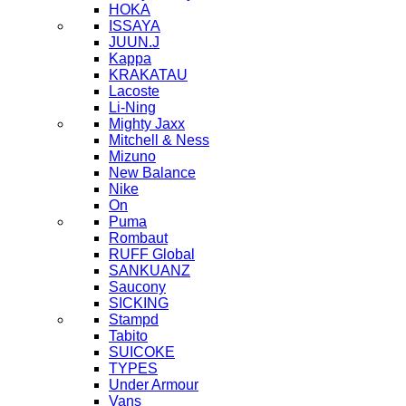
HOKA
ISSAYA
JUUN.J
Kappa
KRAKATAU
Lacoste
Li-Ning
Mighty Jaxx
Mitchell & Ness
Mizuno
New Balance
Nike
On
Puma
Rombaut
RUFF Global
SANKUANZ
Saucony
SICKING
Stampd
Tabito
SUICOKE
TYPES
Under Armour
Vans