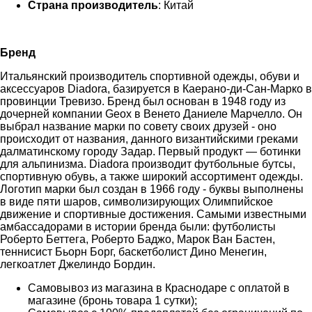
Страна производитель
: Китай
Бренд
Итальянский производитель спортивной одежды, обуви и
аксессуаров Diadora, базируется в Каерано-ди-Сан-Марко в
провинции Тревизо. Бренд был основан в 1948 году из
дочерней компании Geox в Венето Даниеле Марчелло. Он
выбрал название марки по совету своих друзей - оно
происходит от названия, данного византийскими греками
далматинскому городу Задар. Первый продукт — ботинки
для альпинизма. Diadora производит футбольные бутсы,
спортивную обувь, а также широкий ассортимент одежды.
Логотип марки был создан в 1966 году - буквы выполнены
в виде пяти шаров, символизирующих Олимпийское
движение и спортивные достижения. Самыми известными
амбассадорами в истории бренда были: футболисты
Роберто Беттега, Роберто Баджо, Марок Ван Бастен,
теннисист Бьорн Борг, баскетболист Дино Менегин,
легкоатлет Джелиндо Бордин.
Самовывоз из магазина в Краснодаре с оплатой в
магазине (бронь товара 1 сутки);