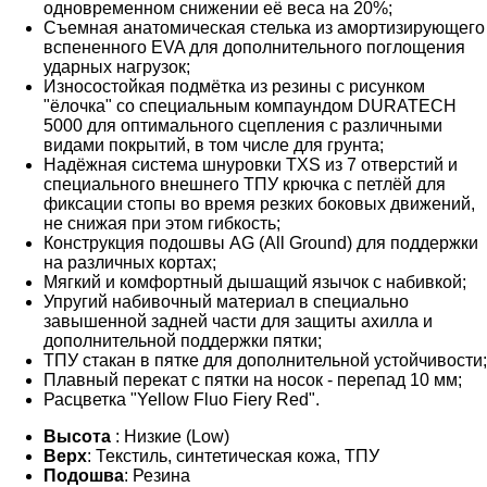
одновременном снижении её веса на 20%;
Съемная анатомическая стелька из амортизирующего
вспененного EVA для дополнительного поглощения
ударных нагрузок;
Износостойкая подмётка из резины с рисунком
"ёлочка" со специальным компаундом DURATECH
5000 для оптимального сцепления с различными
видами покрытий, в том числе для грунта;
Надёжная система шнуровки TXS из 7 отверстий и
специального внешнего ТПУ крючка с петлёй для
фиксации стопы во время резких боковых движений,
не снижая при этом гибкость;
Конструкция подошвы AG (All Ground) для поддержки
на различных кортах;
Мягкий и комфортный дышащий язычок с набивкой;
Упругий набивочный материал в специально
завышенной задней части для защиты ахилла и
дополнительной поддержки пятки;
ТПУ стакан в пятке для дополнительной устойчивости;
Плавный перекат с пятки на носок - перепад 10 мм;
Расцветка "Yellow Fluo Fiery Red".
Высота
: Низкие (Low)
Верх
: Текстиль, синтетическая кожа, ТПУ
Подошва
: Резина