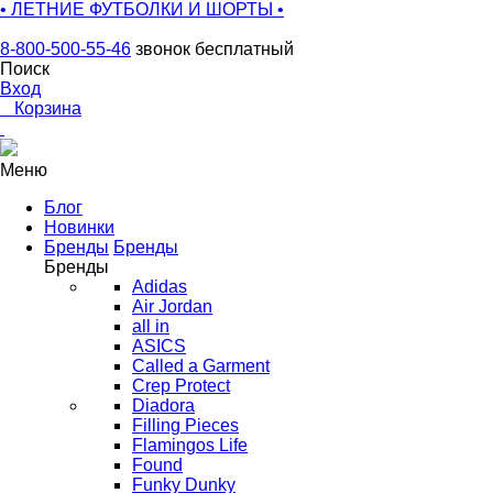
• ЛЕТНИЕ ФУТБОЛКИ И ШОРТЫ •
8-800-500-55-46
звонок бесплатный
Поиск
Вход
0
Корзина
Меню
Блог
Новинки
Бренды
Бренды
Бренды
Adidas
Air Jordan
all in
ASICS
Called a Garment
Crep Protect
Diadora
Filling Pieces
Flamingos Life
Found
Funky Dunky