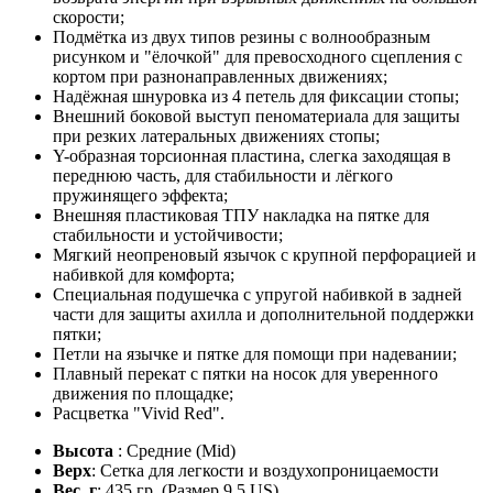
скорости;
Подмётка из двух типов резины с волнообразным
рисунком и "ёлочкой" для превосходного сцепления с
кортом при разнонаправленных движениях;
Надёжная шнуровка из 4 петель для фиксации стопы;
Внешний боковой выступ пеноматериала для защиты
при резких латеральных движениях стопы;
Y-образная торсионная пластина, слегка заходящая в
переднюю часть, для стабильности и лёгкого
пружинящего эффекта;
Внешняя пластиковая ТПУ накладка на пятке для
стабильности и устойчивости;
Мягкий неопреновый язычок с крупной перфорацией и
набивкой для комфорта;
Специальная подушечка с упругой набивкой в задней
части для защиты ахилла и дополнительной поддержки
пятки;
Петли на язычке и пятке для помощи при надевании;
Плавный перекат с пятки на носок для уверенного
движения по площадке;
Расцветка "Vivid Red".
Высота
: Средние (Mid)
Верх
: Сетка для легкости и воздухопроницаемости
Вес, г
: 435 гр. (Размер 9.5 US)