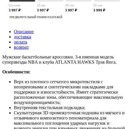
Сегодня
23 авг
06 сен
20 сен
3 997 ₽
3 997 ₽
3 997 ₽
3 999 ₽
ПРЕДВАРИТЕЛЬНЫЙ ГРАФИК ПЛАТЕЖЕЙ
Описание
доставка
оплата
возврат
Мужские баскетбольные кроссовки. 3-я именная модель
суперзвезды NBA и клуба ATLANTA HAWKS Трэя Янга.
Особенности:
Верх из плотного сетчатого микротекстиля с
неопреновыми и синтетическими накладками для
поддержки и износостойкости. Имеет стратегически
расположенные зоны, обеспечивающие максимальную
воздухопроницаемость;
Внутренняя текстильная подкладка;
Скульптурная 3D промежуточная подошва из мягкого и
отзывчивого композитного пеноматериала для
максимального поглощения ударных нагрузок и
возврата энергии при взрывных движениях на большой