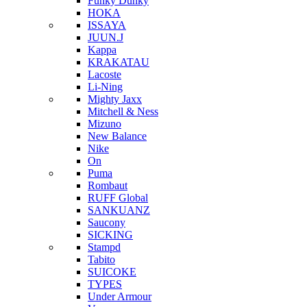
Funky Dunky
HOKA
ISSAYA
JUUN.J
Kappa
KRAKATAU
Lacoste
Li-Ning
Mighty Jaxx
Mitchell & Ness
Mizuno
New Balance
Nike
On
Puma
Rombaut
RUFF Global
SANKUANZ
Saucony
SICKING
Stampd
Tabito
SUICOKE
TYPES
Under Armour