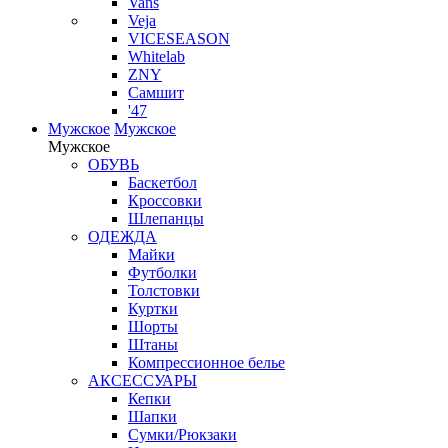
Vans
Veja
VICESEASON
Whitelab
ZNY
Самшит
'47
Мужское
Мужское
Мужское
ОБУВЬ
Баскетбол
Кроссовки
Шлепанцы
ОДЕЖДА
Майки
Футболки
Толстовки
Куртки
Шорты
Штаны
Компрессионное белье
АКСЕССУАРЫ
Кепки
Шапки
Сумки/Рюкзаки