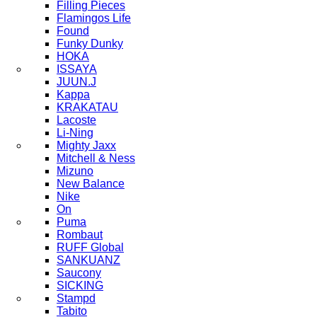
Filling Pieces
Flamingos Life
Found
Funky Dunky
HOKA
ISSAYA
JUUN.J
Kappa
KRAKATAU
Lacoste
Li-Ning
Mighty Jaxx
Mitchell & Ness
Mizuno
New Balance
Nike
On
Puma
Rombaut
RUFF Global
SANKUANZ
Saucony
SICKING
Stampd
Tabito