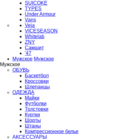
SUICOKE
TYPES
Under Armour
Vans
Veja
VICESEASON
Whitelab
ZNY
Самшит
'47
Мужское
Мужское
Мужское
ОБУВЬ
Баскетбол
Кроссовки
Шлепанцы
ОДЕЖДА
Майки
Футболки
Толстовки
Куртки
Шорты
Штаны
Компрессионное белье
АКСЕССУАРЫ