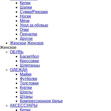
Кепки
Шапки
Сумки/Рюкзаки
Носки
Мячи
Уход за обувью
Очки
Перчатки
Другое
Женское
Женское
Женское
ОБУВЬ
Баскетбол
Кроссовки
Шлепанцы
ОДЕЖДА
Майки
Футболки
Толстовки
Куртки
Шорты
Штаны
Компрессионное белье
АКСЕССУАРЫ
Кепки