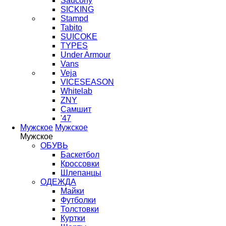
Saucony
SICKING
Stampd
Tabito
SUICOKE
TYPES
Under Armour
Vans
Veja
VICESEASON
Whitelab
ZNY
Самшит
'47
Мужское
Мужское
Мужское
ОБУВЬ
Баскетбол
Кроссовки
Шлепанцы
ОДЕЖДА
Майки
Футболки
Толстовки
Куртки