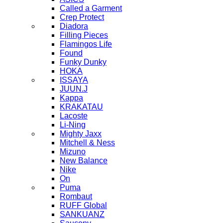
Called a Garment
Crep Protect
Diadora
Filling Pieces
Flamingos Life
Found
Funky Dunky
HOKA
ISSAYA
JUUN.J
Kappa
KRAKATAU
Lacoste
Li-Ning
Mighty Jaxx
Mitchell & Ness
Mizuno
New Balance
Nike
On
Puma
Rombaut
RUFF Global
SANKUANZ