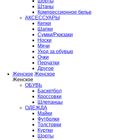
Шорты
Штаны
Компрессионное белье
АКСЕССУАРЫ
Кепки
Шапки
Сумки/Рюкзаки
Носки
Мячи
Уход за обувью
Очки
Перчатки
Другое
Женское
Женское
Женское
ОБУВЬ
Баскетбол
Кроссовки
Шлепанцы
ОДЕЖДА
Майки
Футболки
Толстовки
Куртки
Шорты