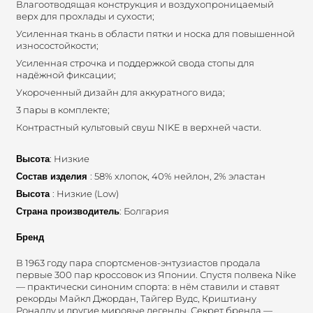
Влагоотводящая конструкция и воздухопроницаемый
верх для прохлады и сухости;
Усиленная ткань в области пятки и носка для повышенной
износостойкости;
Усиленная строчка и поддержкой свода стопы для
надёжной фиксации;
Укороченный дизайн для аккуратного вида;
3 пары в комплекте;
Контрастный культовый свуш NIKE в верхней части.
: Низкие
Высота
: 58% хлопок, 40% нейлон, 2% эластан
Состав изделия
: Низкие (Low)
Высота
: Болгария
Страна производитель
Бренд
В 1963 году пара спортсменов-энтузиастов продала
первые 300 пар кроссовок из Японии. Спустя полвека Nike
— практически синоним спорта: в нём ставили и ставят
рекорды Майкл Джордан, Тайгер Вудс, Криштиану
Роналду и другие мировые легенды. Секрет бренда —