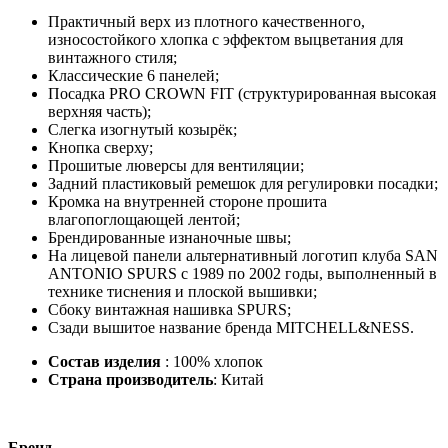
Практичный верх из плотного качественного,
износостойкого хлопка с эффектом выцветания для
винтажного стиля;
Классические 6 панелей;
Посадка PRO CROWN FIT (структурированная высокая
верхняя часть);
Слегка изогнутый козырёк;
Кнопка сверху;
Прошитые люверсы для вентиляции;
Задний пластиковый ремешок для регулировки посадки;
Кромка на внутренней стороне прошита
влагопоглощающей лентой;
Брендированные изнаночные швы;
На лицевой панели альтернативный логотип клуба SAN
ANTONIO SPURS с 1989 по 2002 годы, выполненный в
технике тиснения и плоской вышивки;
Сбоку винтажная нашивка SPURS;
Сзади вышитое название бренда MITCHELL&NESS.
Состав изделия
: 100% хлопок
Страна производитель
: Китай
Бренд