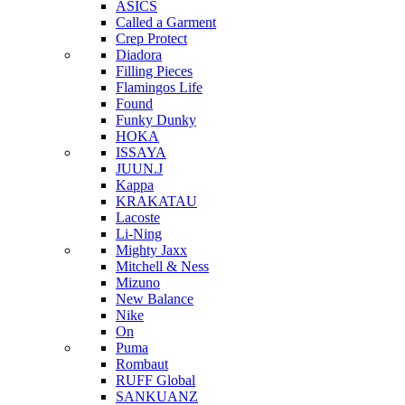
ASICS
Called a Garment
Crep Protect
Diadora
Filling Pieces
Flamingos Life
Found
Funky Dunky
HOKA
ISSAYA
JUUN.J
Kappa
KRAKATAU
Lacoste
Li-Ning
Mighty Jaxx
Mitchell & Ness
Mizuno
New Balance
Nike
On
Puma
Rombaut
RUFF Global
SANKUANZ