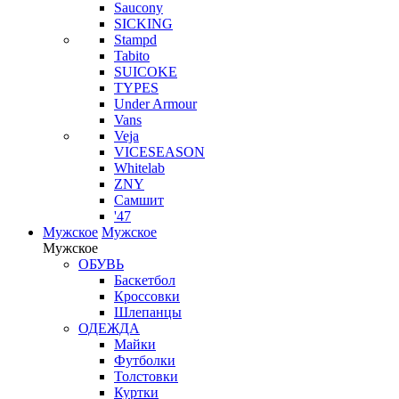
Saucony
SICKING
Stampd
Tabito
SUICOKE
TYPES
Under Armour
Vans
Veja
VICESEASON
Whitelab
ZNY
Самшит
'47
Мужское
Мужское
Мужское
ОБУВЬ
Баскетбол
Кроссовки
Шлепанцы
ОДЕЖДА
Майки
Футболки
Толстовки
Куртки