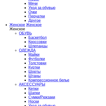
Мячи
Уход за обувью
Очки
Перчатки
Другое
Женское
Женское
Женское
ОБУВЬ
Баскетбол
Кроссовки
Шлепанцы
ОДЕЖДА
Майки
Футболки
Толстовки
Куртки
Шорты
Штаны
Компрессионное белье
АКСЕССУАРЫ
Кепки
Шапки
Сумки/Рюкзаки
Носки
Уход за обувью