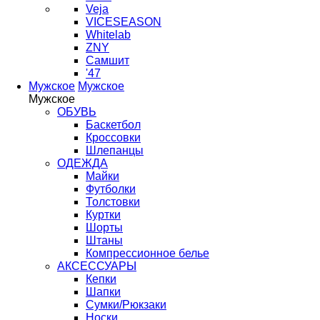
Veja
VICESEASON
Whitelab
ZNY
Самшит
'47
Мужское
Мужское
Мужское
ОБУВЬ
Баскетбол
Кроссовки
Шлепанцы
ОДЕЖДА
Майки
Футболки
Толстовки
Куртки
Шорты
Штаны
Компрессионное белье
АКСЕССУАРЫ
Кепки
Шапки
Сумки/Рюкзаки
Носки