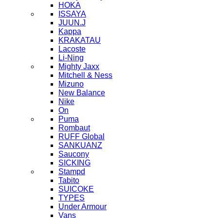
HOKA
ISSAYA
JUUN.J
Kappa
KRAKATAU
Lacoste
Li-Ning
Mighty Jaxx
Mitchell & Ness
Mizuno
New Balance
Nike
On
Puma
Rombaut
RUFF Global
SANKUANZ
Saucony
SICKING
Stampd
Tabito
SUICOKE
TYPES
Under Armour
Vans