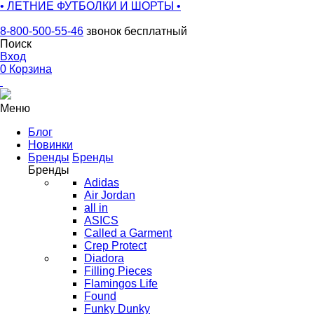
• ЛЕТНИЕ ФУТБОЛКИ И ШОРТЫ •
8-800-500-55-46
звонок бесплатный
Поиск
Вход
0
Корзина
Меню
Блог
Новинки
Бренды
Бренды
Бренды
Adidas
Air Jordan
all in
ASICS
Called a Garment
Crep Protect
Diadora
Filling Pieces
Flamingos Life
Found
Funky Dunky