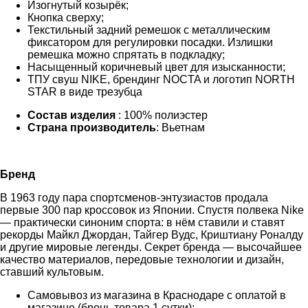
Изогнутый козырёк;
Кнопка сверху;
Текстильный задний ремешок с металлическим
фиксатором для регулировки посадки. Излишки
ремешка можно спрятать в подкладку;
Насыщенный коричневый цвет для изысканности;
ТПУ свуш NIKE, брендинг NOCTA и логотип NORTH
STAR в виде трезубца
Состав изделия
: 100% полиэстер
Страна производитель
: Вьетнам
Бренд
В 1963 году пара спортсменов-энтузиастов продала
первые 300 пар кроссовок из Японии. Спустя полвека Nike
— практически синоним спорта: в нём ставили и ставят
рекорды Майкл Джордан, Тайгер Вудс, Криштиану Роналду
и другие мировые легенды. Секрет бренда — высочайшее
качество материалов, передовые технологии и дизайн,
ставший культовым.
Самовывоз из магазина в Краснодаре с оплатой в
магазине (бронь товара 1 сутки);