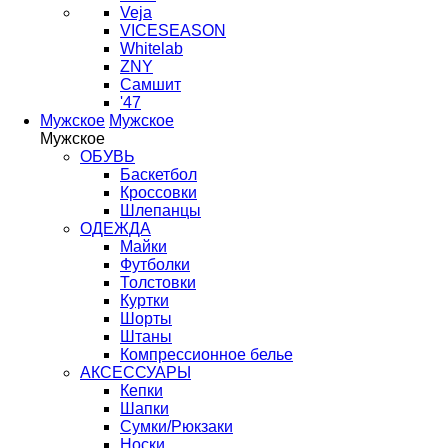
Veja
VICESEASON
Whitelab
ZNY
Самшит
'47
Мужское
Мужское
Мужское
ОБУВЬ
Баскетбол
Кроссовки
Шлепанцы
ОДЕЖДА
Майки
Футболки
Толстовки
Куртки
Шорты
Штаны
Компрессионное белье
АКСЕССУАРЫ
Кепки
Шапки
Сумки/Рюкзаки
Носки