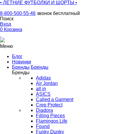
• ЛЕТНИЕ ФУТБОЛКИ И ШОРТЫ •
8-800-500-55-46
звонок бесплатный
Поиск
Вход
0
Корзина
Меню
Блог
Новинки
Бренды
Бренды
Бренды
Adidas
Air Jordan
all in
ASICS
Called a Garment
Crep Protect
Diadora
Filling Pieces
Flamingos Life
Found
Funky Dunky