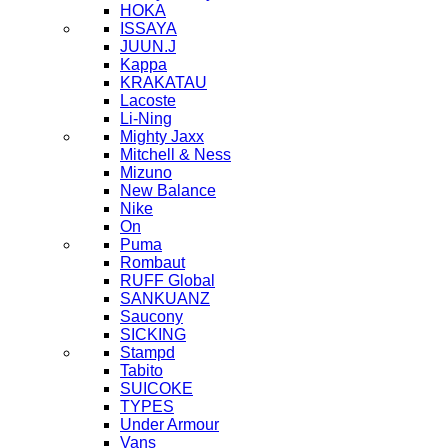
HOKA
ISSAYA
JUUN.J
Kappa
KRAKATAU
Lacoste
Li-Ning
Mighty Jaxx
Mitchell & Ness
Mizuno
New Balance
Nike
On
Puma
Rombaut
RUFF Global
SANKUANZ
Saucony
SICKING
Stampd
Tabito
SUICOKE
TYPES
Under Armour
Vans