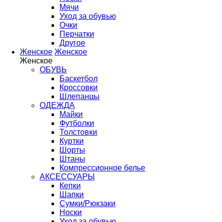
Мячи
Уход за обувью
Очки
Перчатки
Другое
Женское
Женское
Женское
ОБУВЬ
Баскетбол
Кроссовки
Шлепанцы
ОДЕЖДА
Майки
Футболки
Толстовки
Куртки
Шорты
Штаны
Компрессионное белье
АКСЕССУАРЫ
Кепки
Шапки
Сумки/Рюкзаки
Носки
Уход за обувью