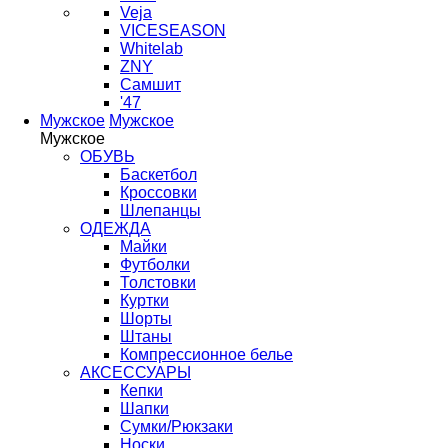
Veja
VICESEASON
Whitelab
ZNY
Самшит
'47
Мужское
Мужское
Мужское
ОБУВЬ
Баскетбол
Кроссовки
Шлепанцы
ОДЕЖДА
Майки
Футболки
Толстовки
Куртки
Шорты
Штаны
Компрессионное белье
АКСЕССУАРЫ
Кепки
Шапки
Сумки/Рюкзаки
Носки