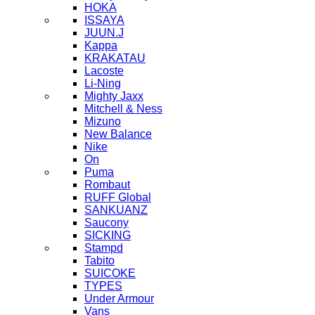
HOKA
ISSAYA
JUUN.J
Kappa
KRAKATAU
Lacoste
Li-Ning
Mighty Jaxx
Mitchell & Ness
Mizuno
New Balance
Nike
On
Puma
Rombaut
RUFF Global
SANKUANZ
Saucony
SICKING
Stampd
Tabito
SUICOKE
TYPES
Under Armour
Vans