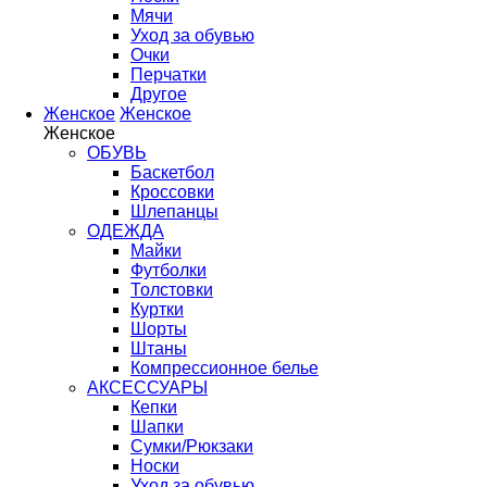
Мячи
Уход за обувью
Очки
Перчатки
Другое
Женское
Женское
Женское
ОБУВЬ
Баскетбол
Кроссовки
Шлепанцы
ОДЕЖДА
Майки
Футболки
Толстовки
Куртки
Шорты
Штаны
Компрессионное белье
АКСЕССУАРЫ
Кепки
Шапки
Сумки/Рюкзаки
Носки
Уход за обувью