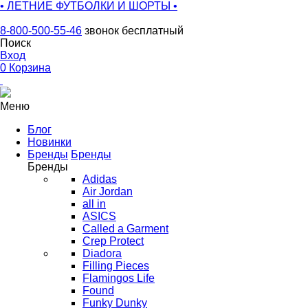
• ЛЕТНИЕ ФУТБОЛКИ И ШОРТЫ •
8-800-500-55-46
звонок бесплатный
Поиск
Вход
0
Корзина
Меню
Блог
Новинки
Бренды
Бренды
Бренды
Adidas
Air Jordan
all in
ASICS
Called a Garment
Crep Protect
Diadora
Filling Pieces
Flamingos Life
Found
Funky Dunky