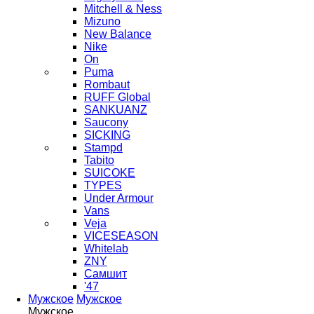
Mitchell & Ness
Mizuno
New Balance
Nike
On
Puma
Rombaut
RUFF Global
SANKUANZ
Saucony
SICKING
Stampd
Tabito
SUICOKE
TYPES
Under Armour
Vans
Veja
VICESEASON
Whitelab
ZNY
Самшит
'47
Мужское
Мужское
Мужское