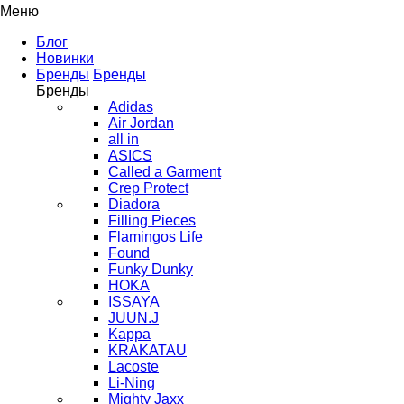
Меню
Блог
Новинки
Бренды
Бренды
Бренды
Adidas
Air Jordan
all in
ASICS
Called a Garment
Crep Protect
Diadora
Filling Pieces
Flamingos Life
Found
Funky Dunky
HOKA
ISSAYA
JUUN.J
Kappa
KRAKATAU
Lacoste
Li-Ning
Mighty Jaxx