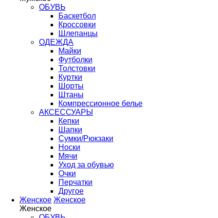
ОБУВЬ
Баскетбол
Кроссовки
Шлепанцы
ОДЕЖДА
Майки
Футболки
Толстовки
Куртки
Шорты
Штаны
Компрессионное белье
АКСЕССУАРЫ
Кепки
Шапки
Сумки/Рюкзаки
Носки
Мячи
Уход за обувью
Очки
Перчатки
Другое
Женское
Женское
Женское
ОБУВЬ